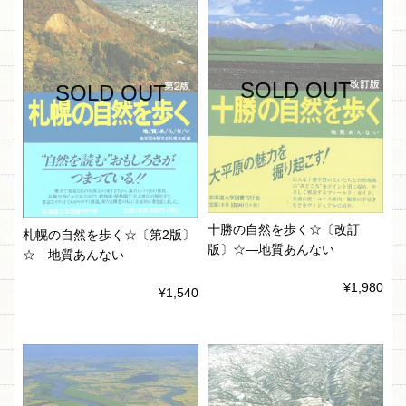
SOLD OUT
SOLD OUT
十勝の自然を歩く☆〔改訂
札幌の自然を歩く☆〔第2版〕
版〕☆―地質あんない
☆―地質あんない
¥1,980
¥1,540