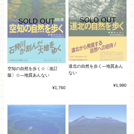
SOLD OUT
SOLD OUT
道北の自然を歩く―地質あん
空知の自然を歩く☆〔改訂
ない
版〕☆―地質あんない
¥1,980
¥1,760