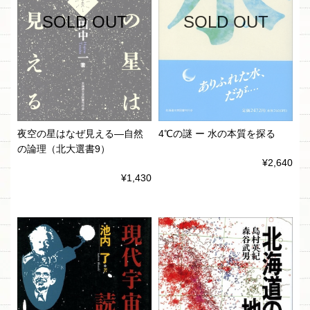
SOLD OUT
SOLD OUT
夜空の星はなぜ見える―自然
4℃の謎 ー 水の本質を探る
の論理（北大選書9）
¥2,640
¥1,430