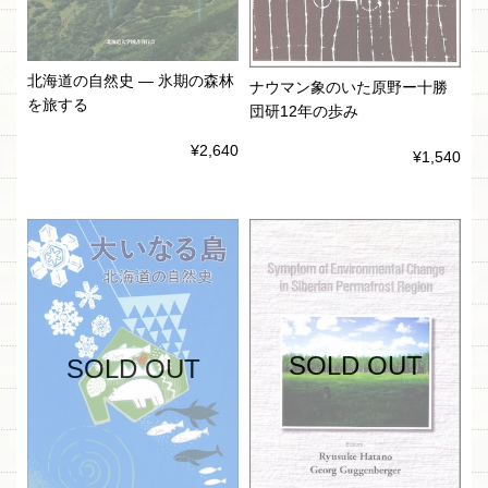
北海道の自然史 ― 氷期の森林
ナウマン象のいた原野ー十勝
を旅する
団研12年の歩み
¥2,640
¥1,540
SOLD OUT
SOLD OUT