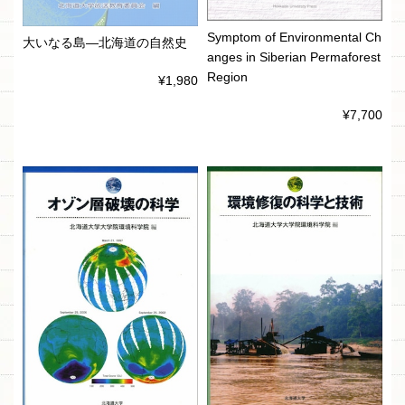
Symptom of Environmental Ch
大いなる島―北海道の自然史
anges in Siberian Permaforest
Region
¥1,980
¥7,700