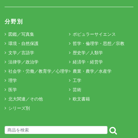
分野別
図鑑／写真集
ポピュラーサイエンス
環境・自然保護
哲学・倫理学・思想／宗教
文学／言語学
歴史学／人類学
法律学／政治学
経済学・経営学
社会学・労働／教育学／心理学
農業・農学／水産学
理学
工学
医学
芸術
北大関連／その他
欧文書籍
シリーズ別