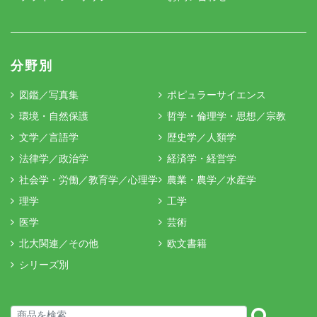
分野別
図鑑／写真集
ポピュラーサイエンス
環境・自然保護
哲学・倫理学・思想／宗教
文学／言語学
歴史学／人類学
法律学／政治学
経済学・経営学
社会学・労働／教育学／心理学
農業・農学／水産学
理学
工学
医学
芸術
北大関連／その他
欧文書籍
シリーズ別