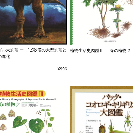
ゴル大恐竜 ー ゴビ砂漠の大型恐竜と
植物生活史図鑑Ⅱ ― 春の植物 2
の進化
¥996