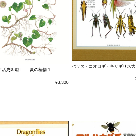
バッタ・コオロギ・キリギリス大
活史図鑑Ⅲ ― 夏の植物 1
¥3,300