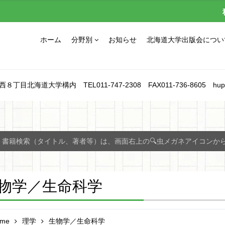
ホーム
分野別
お知らせ
北海道大学出版会につい
北海道大学構内 TEL011-747-2308 FAX011-736-8605 hupress_1
書籍検索（タイトル、著者等）は、画面右上の🔍虫メガネアイコンか
物学／生命科学
me
理学
生物学／生命科学