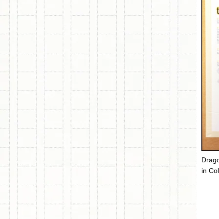
Drago
in Co