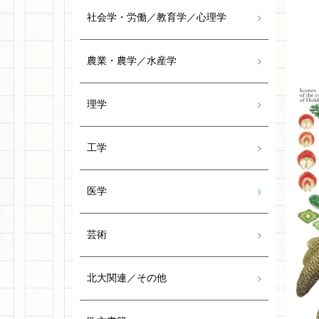
社会学・労働／教育学／心理学
農業・農学／水産学
理学
工学
医学
芸術
北大関連／その他