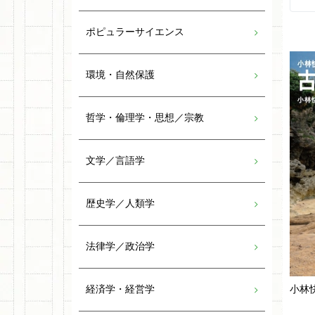
ポピュラーサイエンス
環境・自然保護
哲学・倫理学・思想／宗教
文学／言語学
歴史学／人類学
法律学／政治学
経済学・経営学
小林