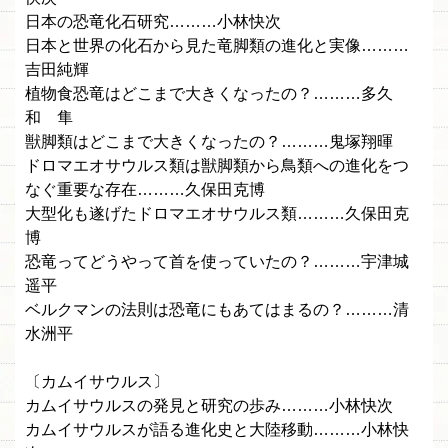
日本の恐竜化石研究………小林快次
日本と世界の化石から見た竜脚類の進化と実像………
吉田純輝
植物食恐竜はどこまで大きくなったの？………多久
和 隼
獣脚類はどこまで大きくなったの？………鬼塚翔暉
ドロマエオサウルス類は獣脚類から鳥類への進化をつ
なぐ重要な存在………久保田克博
大型化も遂げたドロマエオサウルス類………久保田克
博
恐竜ってどうやって首を使っていたの？………宇津城
遥平
ベルクマンの法則は恐竜にもあてはまるの？………清
水洲平
〔カムイサウルス〕
カムイサウルスの発見と研究の歩み………小林快次
カムイサウルスが語る進化史と大陸移動………小林快