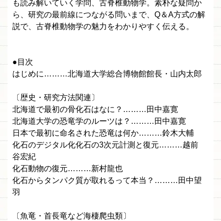
も読み解いていく学問、古脊椎動物学。素朴な疑問か
ら、研究の最前線につながる問いまで、Q＆A方式の解
説で、古脊椎動物学の魅力をわかりやすく伝える。
●目次
はじめに………北海道大学総合博物館館長・山内太郎
〔歴史・研究方法関連〕
北海道で最初の骨化石はなに？………田中嘉寛
北海道大学の恐竜学のルーツは？………田中嘉寛
日本で最初に命名された恐竜は何か………鈴木大輔
化石のデジタル化化石の3次元計測と復元………越前
谷宏紀
化石動物の復元………新村龍也
化石からタンパク質が取れるって本当？………田中望
羽
〔魚竜・首長竜など海棲爬虫類〕