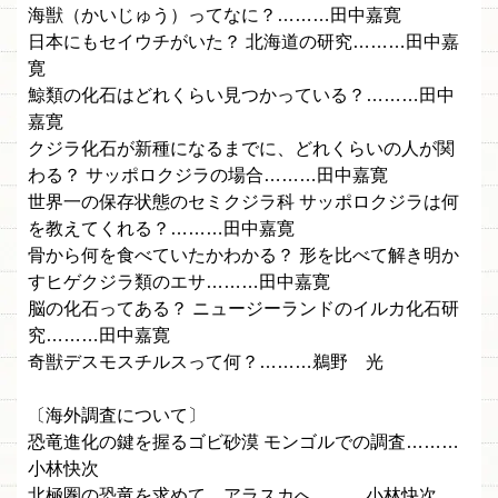
海獣（かいじゅう）ってなに？………田中嘉寛
日本にもセイウチがいた？ 北海道の研究………田中嘉
寛
鯨類の化石はどれくらい見つかっている？………田中
嘉寛
クジラ化石が新種になるまでに、どれくらいの人が関
わる？ サッポロクジラの場合………田中嘉寛
世界一の保存状態のセミクジラ科 サッポロクジラは何
を教えてくれる？………田中嘉寛
骨から何を食べていたかわかる？ 形を比べて解き明か
すヒゲクジラ類のエサ………田中嘉寛
脳の化石ってある？ ニュージーランドのイルカ化石研
究………田中嘉寛
奇獣デスモスチルスって何？………鵜野 光
〔海外調査について〕
恐竜進化の鍵を握るゴビ砂漠 モンゴルでの調査………
小林快次
北極圏の恐竜を求めて、アラスカへ………小林快次