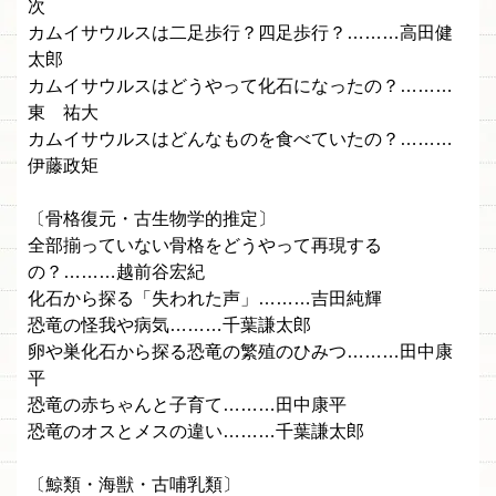
次
カムイサウルスは二足歩行？四足歩行？………高田健
太郎
カムイサウルスはどうやって化石になったの？………
東 祐大
カムイサウルスはどんなものを食べていたの？………
伊藤政矩
〔骨格復元・古生物学的推定〕
全部揃っていない骨格をどうやって再現する
の？………越前谷宏紀
化石から探る「失われた声」………吉田純輝
恐竜の怪我や病気………千葉謙太郎
卵や巣化石から探る恐竜の繁殖のひみつ………田中康
平
恐竜の赤ちゃんと子育て………田中康平
恐竜のオスとメスの違い………千葉謙太郎
〔鯨類・海獣・古哺乳類〕