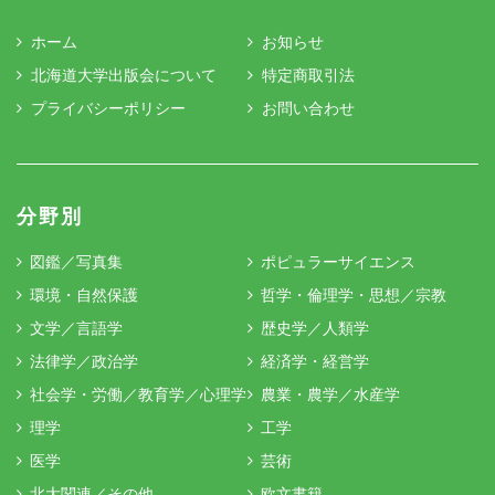
ホーム
お知らせ
北海道大学出版会について
特定商取引法
プライバシーポリシー
お問い合わせ
分野別
図鑑／写真集
ポピュラーサイエンス
環境・自然保護
哲学・倫理学・思想／宗教
文学／言語学
歴史学／人類学
法律学／政治学
経済学・経営学
社会学・労働／教育学／心理学
農業・農学／水産学
理学
工学
医学
芸術
北大関連／その他
欧文書籍