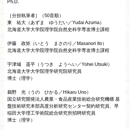
Ph.D.
［分担執筆者］（50音順）
東 祐大（あずま ゆうだい／Yudai Azuma）
北海道大学大学院理学院自然史科学専攻博士課程
伊藤 政矩（いとう まさのり／Masanori Ito）
北海道大学大学院理学院自然史科学専攻博士課程
宇津城 遥平（うつき ようへい／Yohei Utsuki）
北海道大学大学院理学研究院研究員
博士（理学）
鵜野 光（うの ひかる／Hikaru Uno）
国立研究開発法人農業・食品産業技術総合研究機構 基
盤技術研究本部高度分析研究センター契約研究員、早
稲田大学理工学術院総合研究所招聘研究員
博士（理学）