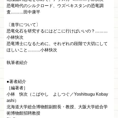
恐竜時代のシルクロード、ウズベキスタンの恐竜調
査………田中康平
〔進学について〕
恐竜化石を研究するにはどこに行けばいいの？………
小林快次
恐竜博士になるために、それぞれの段階で大切にして
ほしいこと………小林快次
執筆者紹介
●著者紹介
［編著者］
小林 快次（こばやし よしつぐ／Yoshitsugu Kobay
ashi）
北海道大学総合博物館副館長・教授、大阪大学総合学
術博物館招聘教授