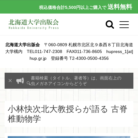
送料無料
税込価格合計5,500円以上ご購入で
北海道大学出版会
〒060-0809 札幌市北区北９条西８丁目北海道
大学構内 TEL011-747-2308 FAX011-736-8605 hupress_1[at]
hup.gr.jp 登録番号 T2-4300-0500-4356
書籍検索（タイトル、著者等）は、画面右上の
🔍虫メガネアイコンからどうぞ
小林快次北大教授らが語る 古脊
椎動物学