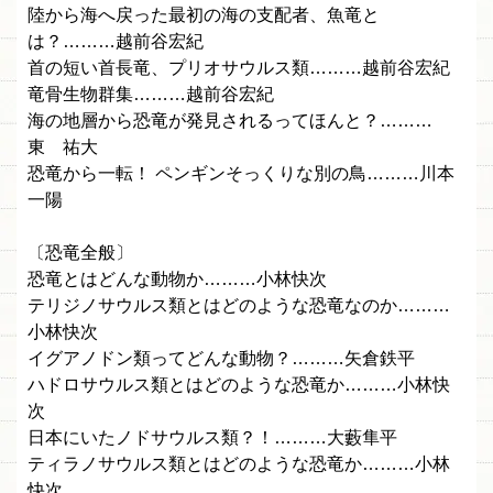
陸から海へ戻った最初の海の支配者、魚竜と
は？………越前谷宏紀
首の短い首長竜、プリオサウルス類………越前谷宏紀
竜骨生物群集………越前谷宏紀
海の地層から恐竜が発見されるってほんと？………
東 祐大
恐竜から一転！ ペンギンそっくりな別の鳥………川本
一陽
〔恐竜全般〕
恐竜とはどんな動物か………小林快次
テリジノサウルス類とはどのような恐竜なのか………
小林快次
イグアノドン類ってどんな動物？………矢倉鉄平
ハドロサウルス類とはどのような恐竜か………小林快
次
日本にいたノドサウルス類？！………大藪隼平
ティラノサウルス類とはどのような恐竜か………小林
快次