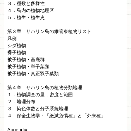
３．種数と多様性
４．島内の植物地理区
５．植生・植生史
第３章 サハリン島の維管束植物リスト
凡例
シダ植物
裸子植物
被子植物・基底群
被子植物・単子葉類
被子植物・真正双子葉類
第４章 サハリン島の植物分類地理
１．植物調査の量，密度と範囲
２．地理分布
３．染色体数と分子系統地理
４．保全生物学：「絶滅危惧種」と「外来種」
Appendix