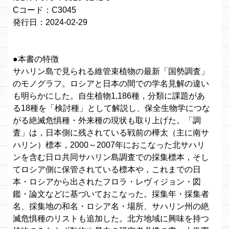
Cコード：C3045
発行日：2024-02-29
●本書の特徴
サハリン島で見られる維管束植物の最新「国勢調査」
のモノグラフ。ロシアと日本の間での学名見解の違い
も明らかにした。自生植物1,186種，分類に課題があ
る18種を「検討種」として解説し、保全生物学につな
がる絶滅危惧種・外来種の現状も取り上げた。「調
査」は，日本側に残されている戦前の樺太（主に南サ
ハリン）標本，2000～2007年におこなった北サハリ
ンを含む日ロ共同サハリン島調査での採集標本，そし
てロシア側に保管されている標本や，これまでの日
本・ロシアから出されたフロラ・レヴィジョン・図
鑑・論文などに基づいておこなった。採集年・採集者
名、採集地の和名・ロシア名・場所、サハリン州の絶
滅危惧種のリストも追加した。北方地域に興味を持つ