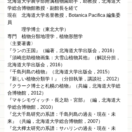
北海道大学農学部附属植物園助手，助教授，北海道大
学総合博物館教授・副館長を経て
現在 北海道大学名誉教授，Botanica Pacifica 編集委
員
理学博士（東北大学）
専門 植物分類地理学，植物形態学
〈主要著書〉
『ランの王国』（編著，北海道大学出版会，2016）
『須崎忠助植物画集：大雪山植物其他』（解説分担，
北海道大学出版会，2016）
『千島列島の植物』（北海道大学出版会，2015）
『新しい植物分類学Ⅰ』（分担執筆，講談社，2012）
『クラーク博士と札幌の植物』（共編，北海道大学総
合博物館，2012）
『マキシモヴィッチ・長之助・宮部』（編，北海道大
学総合博物館，2010）
『北大千島研究の系譜：千島列島の過去・現在・未
来』（共編，北海道大学総合博物館，2007）
『北大樺太研究の系譜：サハリンの過去・現在・未