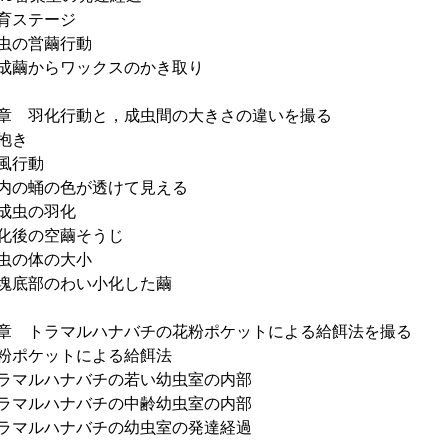
育ステージ
虫の営繭行動
繭からワックスのかき取り
章 羽化行動と，成虫間の大きさの違いを撮る
抱き
風行動
の蛹の色が透けて見える
成虫の羽化
後の空繭そうじ
虫の体の大小
底部のわい小化した繭
章 トラマルハナバチの花粉ポケットによる給餌法を撮る
ポケットによる給餌法
マルハナバチの若い幼虫室の内部
マルハナバチの中齢幼虫室の内部
マルハナバチの幼虫室の発達経過