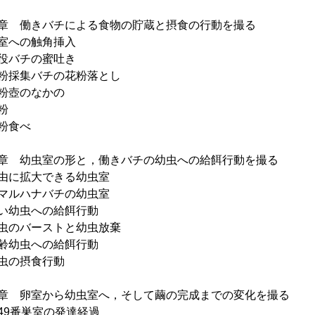
章 働きバチによる食物の貯蔵と摂食の行動を撮る
への触角挿入
バチの蜜吐き
採集バチの花粉落とし
粉壺のなかの
粉
粉食べ
章 幼虫室の形と，働きバチの幼虫への給餌行動を撮る
に拡大できる幼虫室
ルハナバチの幼虫室
幼虫への給餌行動
のバーストと幼虫放棄
幼虫への給餌行動
虫の摂食行動
章 卵室から幼虫室へ，そして繭の完成までの変化を撮る
9番巣室の発達経過