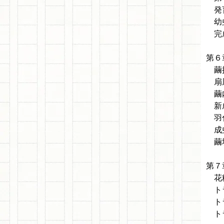
発
幼
完成
第６
繭
扇
繭内
新
羽化
成
繭塊
第７
花粉
トラ
トラ
トラ