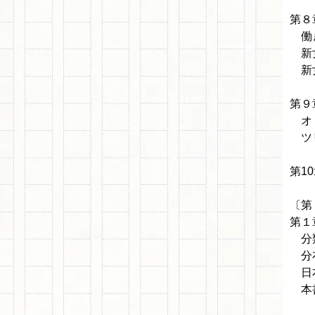
第８
働
新
新女
第９
オド
ツリ
第1
〔第
第１
分
分
日本
本書