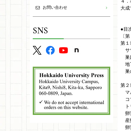
４．
お問い合わせ
大成
SNS
●目
〔第
第１
サツ
巣口
地下
巣
第２
マル
コマ
トラ
卵
産
卵