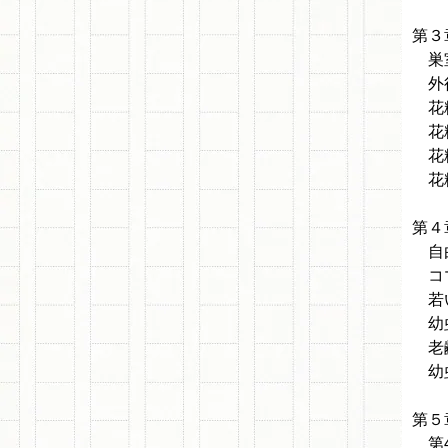
第３
巣室
外役
花粉
花
花
花
第４
自由
コマ
若い
幼虫
老齢
幼
第５
第4