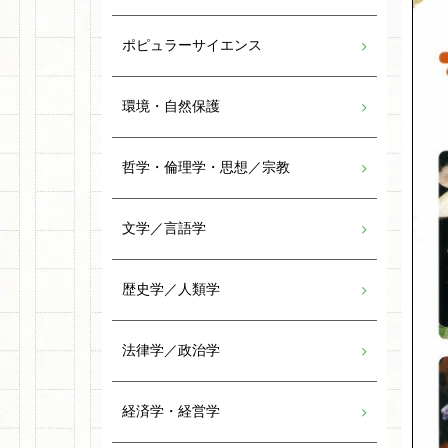
ポピュラーサイエンス
環境・自然保護
哲学・倫理学・思想／宗教
文学／言語学
歴史学／人類学
法律学／政治学
経済学・経営学