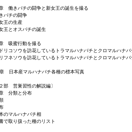
章 働きバチの闘争と新女王の誕生を撮る
きバチの闘争
女王の生産
王とオスバチの誕生
章 吸蜜行動を撮る
リコソウを訪花しているトラマルハナバチとクロマルハナバ
フネソウを訪花しているトラマルハナバチとクロマルハナバ
0章 日本産マルハナバチ各種の標本写真
２部 営巣習性の解説編〕
章 分類と分布
類
布
のマルハナバチ相
で取り扱った種のリスト