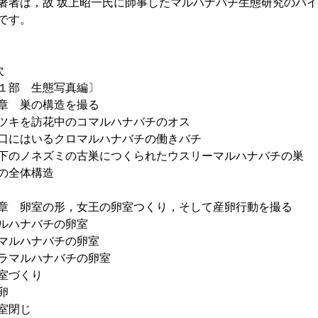
著者は，故 坂上昭一氏に師事したマルハナバチ生態研究のパイ
です。
次
１部 生態写真編〕
章 巣の構造を撮る
キを訪花中のコマルハナバチのオス
にはいるクロマルハナバチの働きバチ
のノネズミの古巣につくられたウスリーマルハナバチの巣
の全体構造
章 卵室の形，女王の卵室つくり，そして産卵行動を撮る
ハナバチの卵室
ルハナバチの卵室
マルハナバチの卵室
室づくり
卵
室閉じ