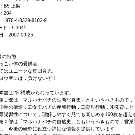
：B5 上製
：204
：978-4-8329-8182-9
ード：C3045
：2007-09-25
書の特徴
っこい体の愛嬌者。
てはユニークな集団育児。
ヨウ者には，負けないぞ！
本書は2部構成からなっています。
第１部は「マルハナバチの生態写真集」ともいうべきもので，
①巣の構造，②女王バチの産卵行動，③育児行動，④発育にと
育児習性について，理解しやすく見ても楽しめる160枚を超え
第２部は「マルハナバチの自然史」ともいうべきもので，営巣
し，今後の研究に役立つ詳細な情報を提供しています。