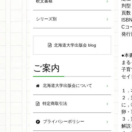
欧文書籍
判型
頁数
シリーズ別
ISBN
Cコ
発行日
北海道大学出版会 blog
●本
まる
ご案内
子育
セイ
北海道大学出版会について
１．
２．
特定商取引法
に，
卵・
３．
プライバシーポリシー
解説