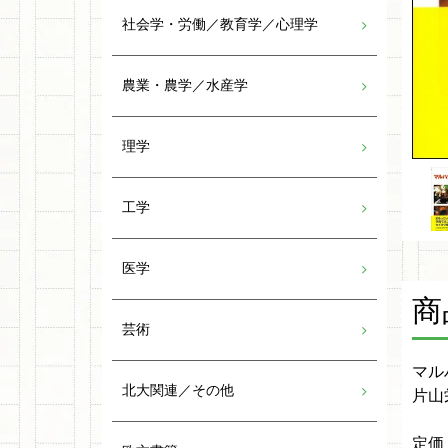
社会学・労働／教育学／心理学
農業・農学／水産学
理学
工学
医学
商
芸術
マル
北大関連／その他
片山
定価