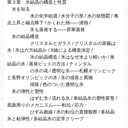
第３章 氷結晶の構造と性質
水を知る
水の化学組成 / 水分子の形 / 水の状態図 / 沸
点上昇と融点降下 / かくれた熱——潜熱 /
氷も蒸発する——昇華蒸発
氷の結晶構造
クリスタルとガラス / クリスタルの原義は
氷 / 氷は六方結晶か / X線による構造決定 /
氷の結晶構造 / 氷はなぜ水より軽いか / 単
結晶の氷 / 蒸発ピットの方法 / ティンダル
の氷の花 / 透明な氷——札幌オリンピック
と長野オリンピックの氷 / 氷の成長と異物
排除 / 色のついた透明な氷
氷の弾性と塑性
はずむ氷 / 流れる氷 / 単結晶氷の塑性変形 /
底面滑りのメカニズム——転位 / 応力・
ひずみ曲線 / 氷の転位の直接観察 / 多結晶
氷と粘弾性 / 多結晶氷の定常クリープ