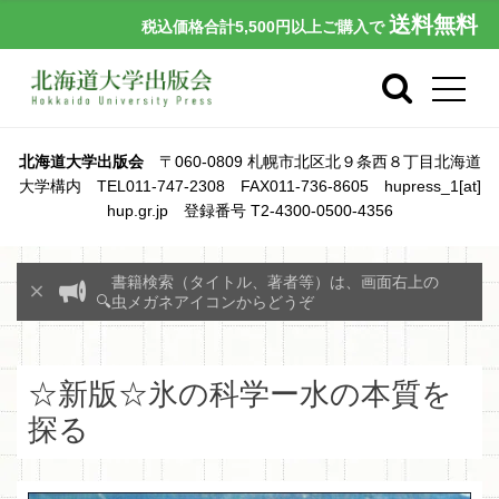
送料無料
税込価格合計5,500円以上ご購入で
北海道大学出版会
〒060-0809 札幌市北区北９条西８丁目北海道
大学構内 TEL011-747-2308 FAX011-736-8605 hupress_1[at]
hup.gr.jp 登録番号 T2-4300-0500-4356
書籍検索（タイトル、著者等）は、画面右上の
🔍虫メガネアイコンからどうぞ
☆新版☆氷の科学ー水の本質を
探る