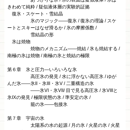
きわめて純粋 / 疑似液体層の実験的証拠
復氷・スケート・雪結晶
氷のマジック——復氷 / 復氷の理論 / スケ
ートとスキーはなぜ滑るか / 氷の摩擦係数 /
雪結晶の形
氷は焼物
焼物のメカニズム——焼結 / 氷も焼結する /
南極の氷は焼物 / 南極の氷と焼結の極限
第６章 氷と圧力—いろいろな氷
高圧氷の発見 / 水に浮かない高圧氷 / ゆが
んだ氷——氷II・氷III・氷V / 二重構造の氷
——氷VI・氷VII/ 目で見る高圧氷 / 氷VIIIと
氷IXの発見 / 極限状態の氷 / 準安定の氷 /
籠の氷——包接氷
第７章 宇宙の氷
太陽系の水の起源 / 月の氷 / 火星の氷 / 火星