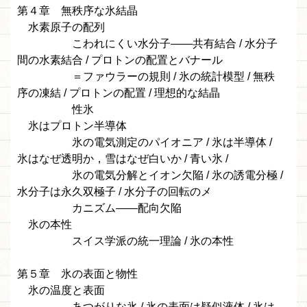
第４章 無秩序な氷結晶
水素原子の配列
こわれにくい水分子——共有結合 / 水分子
間の水素結合 / プロトンの配置とバナール
＝ファウラーの規則 / 氷の統計模型 / 無秩
序の凍結 / プロトンの配置 / 理想的な結晶
性氷
氷はプロトン半導体
氷の電気測定のパイオニア / 氷は半導体 /
氷はなぜ透明か，雪はなぜ白いか / 青い氷 /
氷の電気分解とイオン欠陥 / 氷の誘電分極 /
水分子は永久双極子 / 水分子の回転のメ
カニズム——配向欠陥
氷の本性
スイス学派の統一理論 / 氷の本性
第５章 氷の表面と物性
氷の温度と表面
あつがりな氷 / 氷の表面は疑似液体 / 氷は