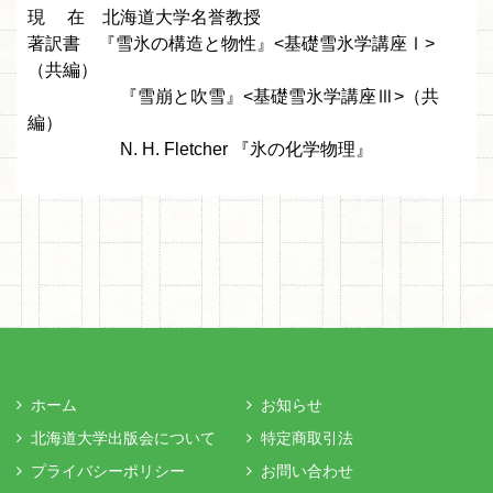
現 在 北海道大学名誉教授
著訳書 『雪氷の構造と物性』<基礎雪氷学講座Ⅰ>
（共編）
『雪崩と吹雪』<基礎雪氷学講座Ⅲ>（共
編）
N. H. Fletcher 『氷の化学物理』
ホーム
お知らせ
北海道大学出版会について
特定商取引法
プライバシーポリシー
お問い合わせ