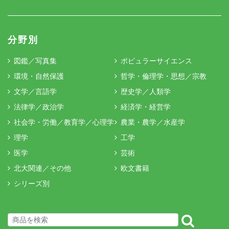
分野別
図鑑／写真集
ポピュラーサイエンス
環境・自然保護
哲学・倫理学・思想／宗教
文学／言語学
歴史学／人類学
法律学／政治学
経済学・経営学
社会学・労働／教育学／心理学
農業・農学／水産学
理学
工学
医学
芸術
北大関連／その他
欧文書籍
シリーズ別