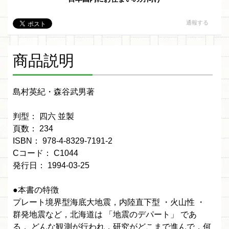
通報する
商品説明
島村英紀・森谷武男著
判型： 四六 並製
頁数： 234
ISBN： 978-4-8329-7191-2
Cコード： C1044
発行日： 1994-03-25
●本書の特徴
プレート境界型海底大地震，内陸直下型 ・火山性 ・
群発地震など，北海道は 「地震のデパート」 であ
る． どんな観測が行われ，研究がどこまで進んで，何