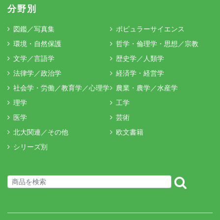
分野別
図鑑／写真集
ポピュラーサイエンス
環境・自然保護
哲学・倫理学・思想／宗教
文学／言語学
歴史学／人類学
法律学／政治学
経済学・経営学
社会学・労働／教育学／心理学
農業・農学／水産学
理学
工学
医学
芸術
北大関連／その他
欧文書籍
シリーズ別