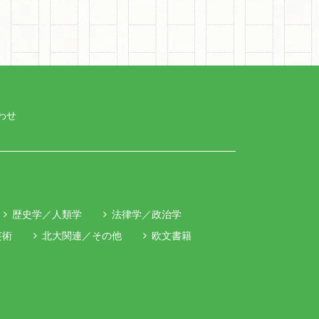
わせ
歴史学／人類学
法律学／政治学
芸術
北大関連／その他
欧文書籍