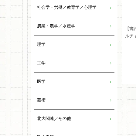
社会学・労働／教育学／心理学
農業・農学／水産学
【書
ルチ
理学
工学
医学
芸術
北大関連／その他