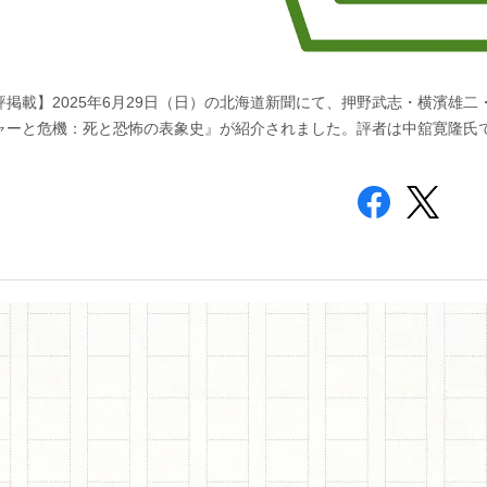
評掲載】2025年6月29日（日）の北海道新聞にて、押野武志・横濱雄
ャーと危機：死と恐怖の表象史』が紹介されました。評者は中舘寛隆氏