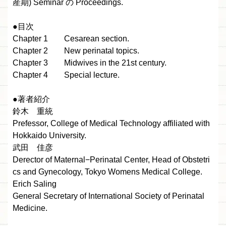
産期) Seminar の Proceedings.
●目次
Chapter 1 Cesarean section.
Chapter 2 New perinatal topics.
Chapter 3 Midwives in the 21st century.
Chapter 4 Special lecture.
●著者紹介
鈴木 重統
Prefessor, College of Medical Technology affiliated with
Hokkaido University.
武田 佳彦
Derector of Maternal−Perinatal Center, Head of Obstetri
cs and Gynecology, Tokyo Womens Medical College.
Erich Saling
General Secretary of International Society of Perinatal
Medicine.