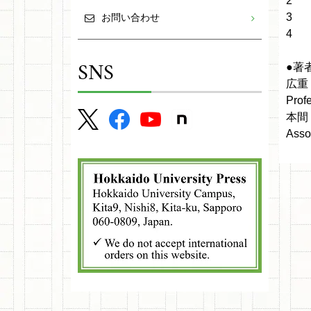
2 Ce
3 Ci
お問い合わせ
4 Ci
SNS
●著
広重
Profe
本間
Asso