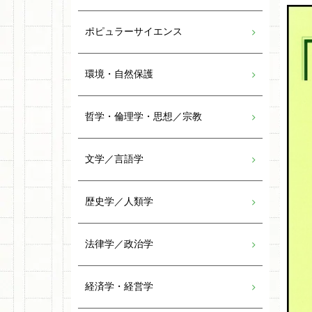
ポピュラーサイエンス
環境・自然保護
哲学・倫理学・思想／宗教
文学／言語学
歴史学／人類学
法律学／政治学
経済学・経営学