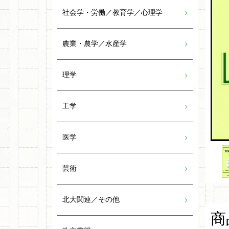
社会学・労働／教育学／心理学
農業・農学／水産学
理学
工学
医学
芸術
北大関連／その他
商