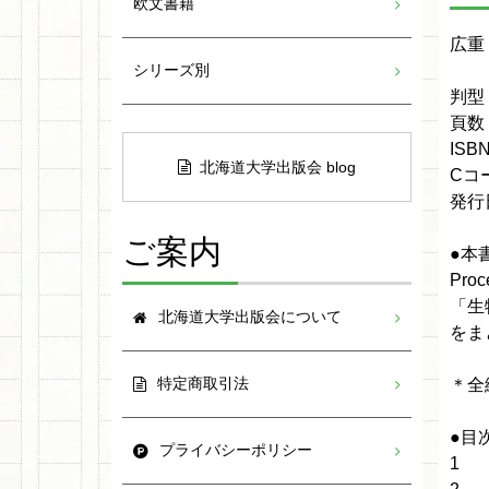
欧文書籍
広重
シリーズ別
判型
頁数：
ISBN
北海道大学出版会 blog
Cコー
発行日
ご案内
●本
Proc
「生
北海道大学出版会について
をま
特定商取引法
＊全
●目
プライバシーポリシー
1 Th