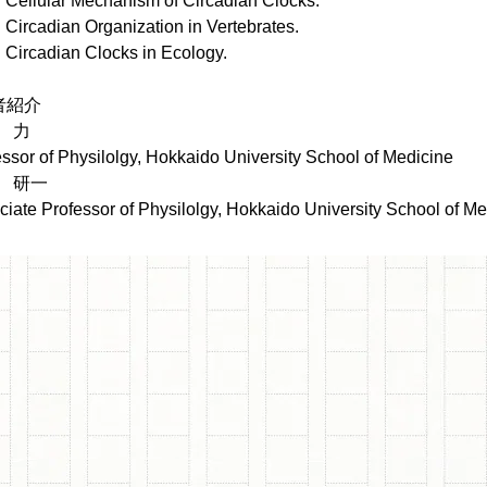
llular Mechanism of Circadian Clocks.
rcadian Organization in Vertebrates.
rcadian Clocks in Ecology.
者紹介
 力
ssor of Physilolgy, Hokkaido University School of Medicine
 研一
ciate Professor of Physilolgy, Hokkaido University School of Me