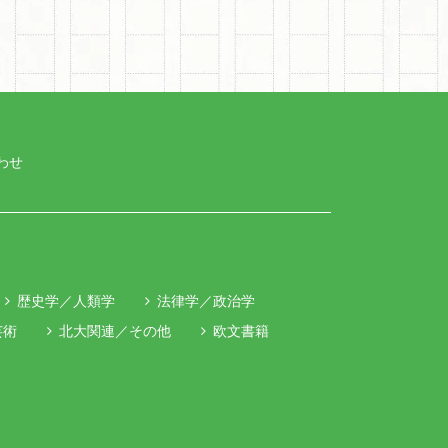
わせ
歴史学／人類学
法律学／政治学
芸術
北大関連／その他
欧文書籍