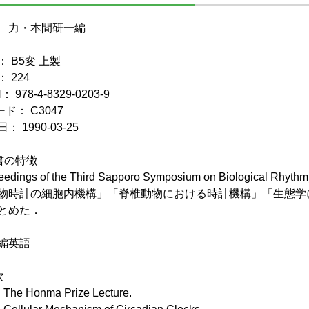
 力・本間研一編
： B5変 上製
 224
： 978-4-8329-0203-9
ド： C3047
： 1990-03-25
書の特徴
eedings of the Third Sapporo Symposium on Biological Rhyth
物時計の細胞内機構」「脊椎動物における時計機構」「生態学
とめた．
編英語
次
e Honma Prize Lecture.