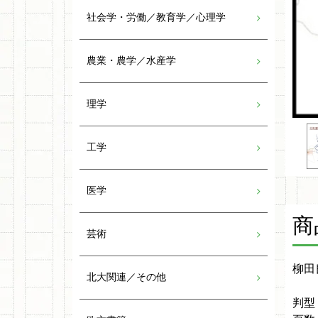
社会学・労働／教育学／心理学
農業・農学／水産学
理学
工学
医学
商
芸術
柳田
北大関連／その他
判型：