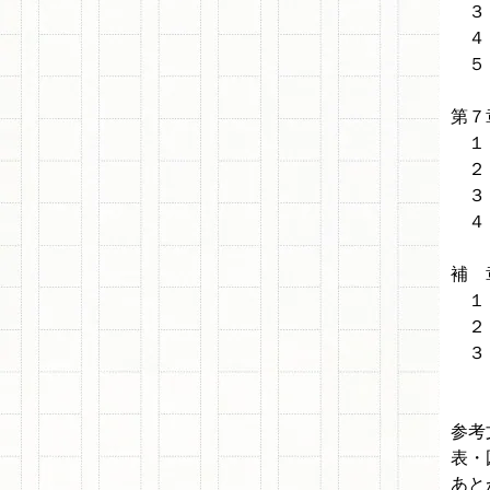
３．
４．
５．
第７
１．
２．
３．
４．
補 
１．
２．
３．
参考
表・
あと