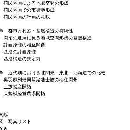
殖民区画による地域空間の形成
殖民区画での市街地形成
殖民区画の計画の意味
章 都市と村落・基層構造の持続性
開拓の進展に見る地域空間形成の基層構造
計画原理の相互関係
基層の計画原理
基層構造の規定力
章 近代期における北関東・東北・北海道での比較
奥羽越列藩同盟諸藩士族の移住開墾
士族授産開拓
大規模経営農場開拓
文献
図・写真リスト
がき