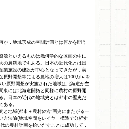
何か，地域形成の空間計画とは何かを問う
資源といえるものは幾何学的な区画の中に
大の農耕地でもある。日本の近代化とは国
産業施設の建設が中心となってきたが，実
原野開墾等による農地の増大は100万haを
大きい原野開墾が実施された地域は北海道が主
関東には北海道開拓と同様に農村の原野開
る。日本の近代の地域史とは都市の歴史だ
のである。
と地域(都市＋農村)の計画史にまたがる一
い方法論(地域空間をレイヤー構造で分析す
近代の農村計画を拾いだすことに成功して，