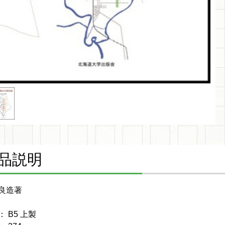
品説明
良造著
 B5 上製