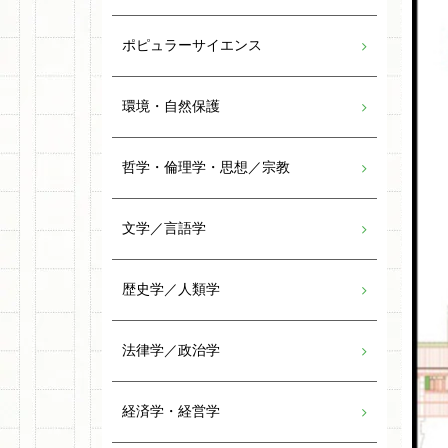
ポピュラーサイエンス
環境・自然保護
哲学・倫理学・思想／宗教
文学／言語学
歴史学／人類学
法律学／政治学
経済学・経営学