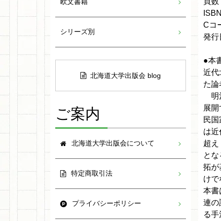
頁数：
欧文書籍
ISBN
Cコー
シリーズ別
発行日
●本
近代
北海道大学出版会 blog
た論
明治
ご案内
展開
民国
は近
超え
北海道大学出版会について
とな
拓が
特定商取引法
けで
本書
連の
プライバシーポリシー
る手