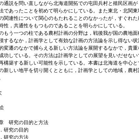
の通説を問い直しながら北海道開拓での屯田兵村と殖民区画が
法であったことを初めて明らかにしている。また東北・北関東
の関連性について関心のもたれることのなかったが，すぐれた
時性，共通性をもつものであることを明らかにしている。
のもう一つの柱である農村計画の分野は，戦後我が国の農地面
積するなか，計画学として有効な計画の方法論を示し得ない状
的変遷のなかで捕らえる新しい方法論を展開するなかで，貴重
成功している。その方法は計画学としての展望を見いだせない
再構築する新しい可能性を示している。本書は北海道を中心と
の新しい地平を切り開くとともに，計画学としての地域，農村
。
次
絵
章 研究の目的と方法
．研究の目的
．研究の方法