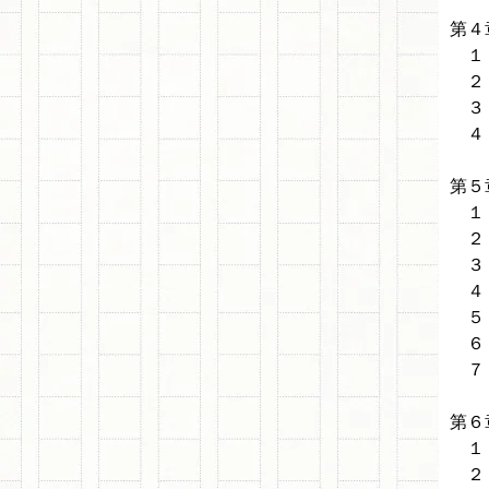
第４
１．
２．
３．
４．
第５
１．
２．
３．
４．
５．
６．
７．
第６
１
２．