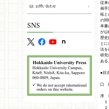
従来
お問い合わせ
画手
拓と
の同
SNS
本書
が山
歴史
とに
法を
研究
ある
●目
口 
序 
１
２