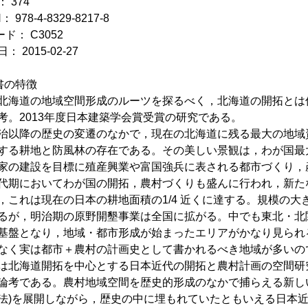
 374
： 978-4-8329-8217-8
ド： C3052
： 2015-02-27
書の特徴
北海道の地域空間形成のルーツを探るべく，北海道の開拓とは
考。2013年度日本建築学会賞受賞の研究である。
以降の歴史の変遷のなかで，現在の北海道に残る最大の地域
する耕地と防風林の存在である。その美しい景観は，わが国最
家の建設を目標に殖産興業や富国強兵に表される都市づくり，
代期においてわが国の開拓，農村づくりも盛んに行われ，新たな
，これは現在の日本の耕地面積の1/4 近くに達する。規模の
るが，明治期の原野開墾事業は全国に拡がる。中でも東北・北
基盤となり，地域・都市形成が始まったエリアがかなり見られ
なく実は都市＋農村の計画史として書かれるべき地域が多い
は北海道開拓を中心とする日本近代の開拓と農村計画の空間研究
論考である。農村地域空間を歴史的形成のなかで捕らえる新し
法)を展開しながら，歴史の中に埋もれていたともいえる日本