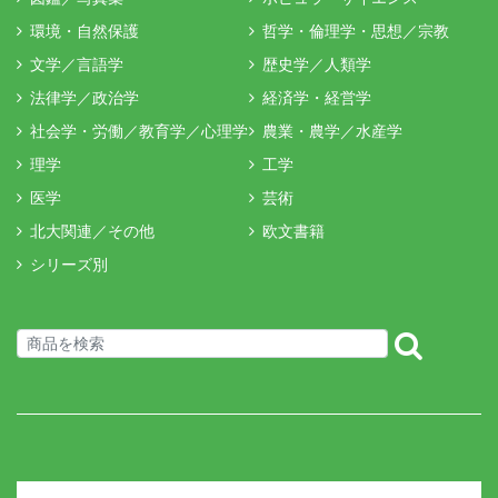
環境・自然保護
哲学・倫理学・思想／宗教
文学／言語学
歴史学／人類学
法律学／政治学
経済学・経営学
社会学・労働／教育学／心理学
農業・農学／水産学
理学
工学
医学
芸術
北大関連／その他
欧文書籍
シリーズ別