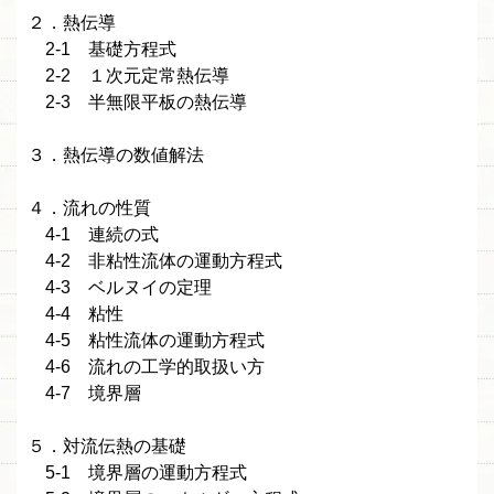
２．熱伝導
2-1 基礎方程式
2-2 １次元定常熱伝導
2-3 半無限平板の熱伝導
３．熱伝導の数値解法
４．流れの性質
4-1 連続の式
4-2 非粘性流体の運動方程式
4-3 ベルヌイの定理
4-4 粘性
4-5 粘性流体の運動方程式
4-6 流れの工学的取扱い方
4-7 境界層
５．対流伝熱の基礎
5-1 境界層の運動方程式