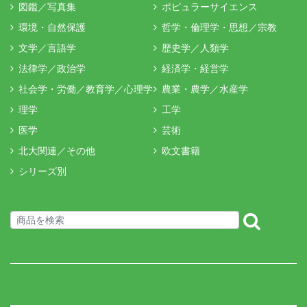
図鑑／写真集
ポピュラーサイエンス
環境・自然保護
哲学・倫理学・思想／宗教
文学／言語学
歴史学／人類学
法律学／政治学
経済学・経営学
社会学・労働／教育学／心理学
農業・農学／水産学
理学
工学
医学
芸術
北大関連／その他
欧文書籍
シリーズ別