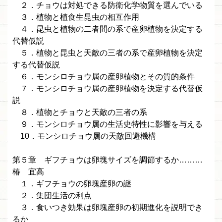
２．チョウは対処できる防衛化学物質を選んでいる
３．植物と植食生昆虫の相互作用
４．昆虫と植物の二者間の系で産卵植物を決定する
代替仮説
５．植物と昆虫と天敵の三者の系で産卵植物を決定
する代替仮説
６．モンシロチョウ属の産卵植物とその質的条件
７．モンシロチョウ属の産卵植物を決定する代替仮
説
８．植物とチョウと天敵の三者の系
９．モンシロチョウ属の生活史特性に影響を与える
10．モンシロチョウ属の天敵回避機構
第５章 ギフチョウは卵塊サイズを調節するか………
椿 宜高
１．ギフチョウの卵塊産卵の謎
２．集団生活の利点
３．食いつき効果は卵塊産卵の初期進化を説明でき
るか