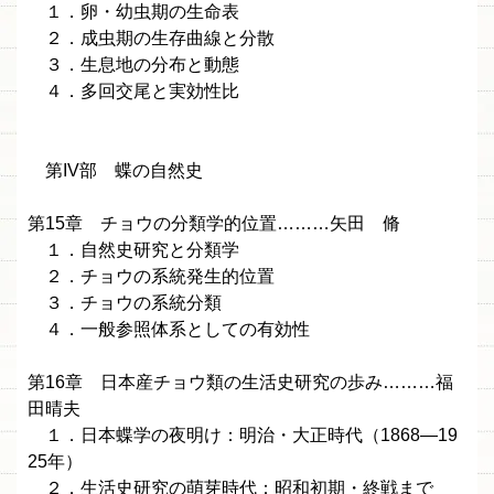
１．卵・幼虫期の生命表
２．成虫期の生存曲線と分散
３．生息地の分布と動態
４．多回交尾と実効性比
第IV部 蝶の自然史
第15章 チョウの分類学的位置………矢田 脩
１．自然史研究と分類学
２．チョウの系統発生的位置
３．チョウの系統分類
４．一般参照体系としての有効性
第16章 日本産チョウ類の生活史研究の歩み………福
田晴夫
１．日本蝶学の夜明け：明治・大正時代（1868—19
25年）
２．生活史研究の萌芽時代：昭和初期・終戦まで