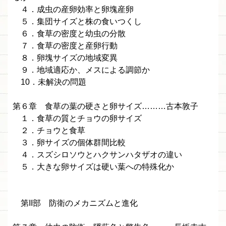
４．成虫の産卵効率と卵塊産卵
５．集団サイズと株の食いつくし
６．食草の密度と幼虫の分散
７．食草の密度と産卵行動
８．卵塊サイズの地域変異
９．地域適応か、メスによる調節か
10．未解決の問題
第６章 食草の葉の硬さと卵サイズ………古本敦子
１．食草の質とチョウの卵サイズ
２．チョウと食草
３．卵サイズの個体群間比較
４．スズシロソウとハクサンハタザオの違い
５．大きな卵サイズは硬い葉への特殊化か
第II部 防衛のメカニズムと進化