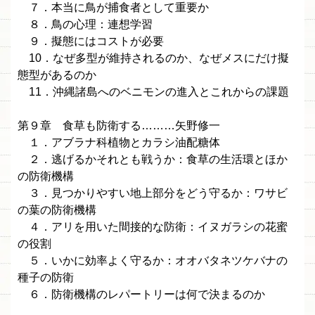
７．本当に鳥が捕食者として重要か
８．鳥の心理：連想学習
９．擬態にはコストが必要
10．なぜ多型が維持されるのか、なぜメスにだけ擬
態型があるのか
11．沖縄諸島へのベニモンの進入とこれからの課題
第９章 食草も防衛する………矢野修一
１．アブラナ科植物とカラシ油配糖体
２．逃げるかそれとも戦うか：食草の生活環とほか
の防衛機構
３．見つかりやすい地上部分をどう守るか：ワサビ
の葉の防衛機構
４．アリを用いた間接的な防衛：イヌガラシの花蜜
の役割
５．いかに効率よく守るか：オオバタネツケバナの
種子の防衛
６．防衛機構のレパートリーは何で決まるのか