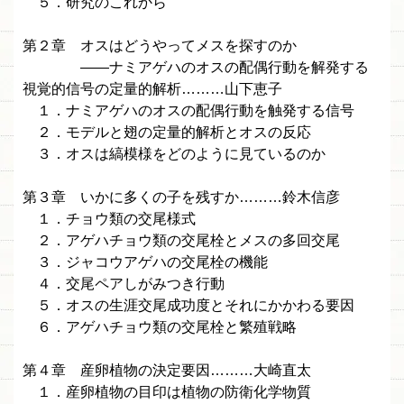
５．研究のこれから
第２章 オスはどうやってメスを探すのか
——ナミアゲハのオスの配偶行動を解発する
視覚的信号の定量的解析………山下恵子
１．ナミアゲハのオスの配偶行動を触発する信号
２．モデルと翅の定量的解析とオスの反応
３．オスは縞模様をどのように見ているのか
第３章 いかに多くの子を残すか………鈴木信彦
１．チョウ類の交尾様式
２．アゲハチョウ類の交尾栓とメスの多回交尾
３．ジャコウアゲハの交尾栓の機能
４．交尾ペアしがみつき行動
５．オスの生涯交尾成功度とそれにかかわる要因
６．アゲハチョウ類の交尾栓と繁殖戦略
第４章 産卵植物の決定要因………大崎直太
１．産卵植物の目印は植物の防衛化学物質