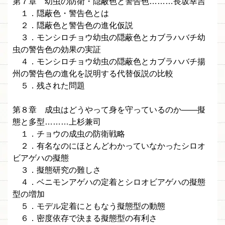
第７章 幼虫の防衛・隠蔽色と警告色………長坂幸吉
１．隠蔽色・警告色とは
２．隠蔽色と警告色の進化仮説
３．モンシロチョウ幼虫の隠蔽色とカブラハバチ幼
虫の警告色の効果の実証
４．モンシロチョウ幼虫の隠蔽色とカブラハバチ揚
州の警告色の進化を説明する代替仮説の比較
５．残された問題
第８章 成虫はどうやって身を守っているのか——擬
態と多型………上杉兼司
１．チョウの成虫の防衛戦略
２．有名なのにほとんどわかっていなかったシロオ
ビアゲハの擬態
３．擬態研究の難しさ
４．ベニモンアゲハの定着とシロオビアゲハの擬態
型の増加
５．モデル定着にともなう擬態型の動態
６．密度依存で決まる擬態型の有利さ