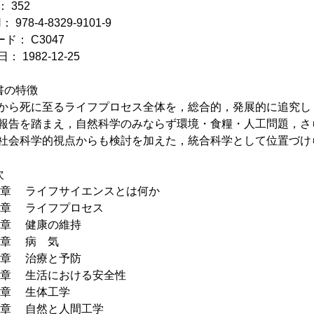
 352
： 978-4-8329-9101-9
ド： C3047
： 1982-12-25
書の特徴
から死に至るライフプロセス全体を，総合的，発展的に追究し
報告を踏まえ，自然科学のみならず環境・食糧・人工問題，さ
社会科学的視点からも検討を加えた，統合科学として位置づけ
次
１章 ライフサイエンスとは何か
２章 ライフプロセス
３章 健康の維持
４章 病 気
５章 治療と予防
６章 生活における安全性
７章 生体工学
８章 自然と人間工学