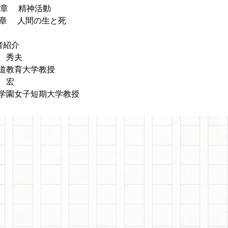
９章 精神活動
0章 人間の生と死
者紹介
 秀夫
道教育大学教授
 宏
学園女子短期大学教授