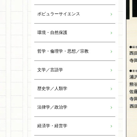
ポピュラーサイエンス
環境・自然保護
哲学・倫理学・思想／宗教
文学／言語学
歴史学／人類学
法律学／政治学
経済学・経営学