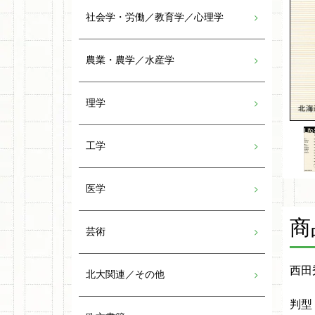
社会学・労働／教育学／心理学
農業・農学／水産学
理学
工学
医学
商
芸術
西田
北大関連／その他
判型：