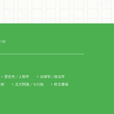
わせ
歴史学／人類学
法律学／政治学
芸術
北大関連／その他
欧文書籍