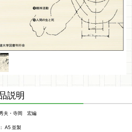
品説明
秀夫・寺岡 宏編
 A5 並製