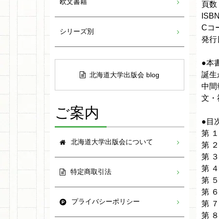
欧文書籍
頁数：
ISBN
Cコー
シリーズ別
発行日
●本
誕生
北海道大学出版会 blog
中間
文・
ご案内
●目
第 
北海道大学出版会について
第 
第 
第 
特定商取引法
第 
第 
プライバシーポリシー
第 
第 