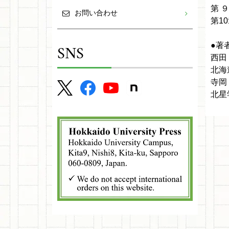
第 
お問い合わせ
第1
SNS
●著
西田
北海
寺岡
北星