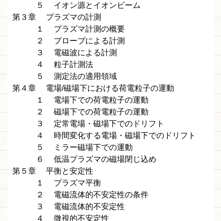
５ イオン源とイオンビーム
第３章 プラズマの計測
１ プラズマ計測の概要
２ プローブによる計測
３ 電磁波による計測
４ 粒子計測法
５ 測定法の適用領域
第４章 電場/磁場下における荷電粒子の運動
１ 電場下での荷電粒子の運動
２ 磁場下での荷電粒子の運動
３ 定常電場・磁場下でのドリフト
４ 時間変化する電場・磁場下でのドリフト
５ ミラー磁場下での運動
６ 低温プラズマの磁場閉じ込め
第５章 平衡と安定性
１ プラズマ平衡
２ 電磁流体的不安定性の条件
３ 電磁流体的不安定性
４ 微視的不安定性