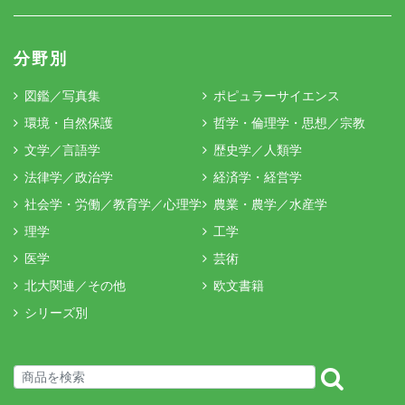
分野別
図鑑／写真集
ポピュラーサイエンス
環境・自然保護
哲学・倫理学・思想／宗教
文学／言語学
歴史学／人類学
法律学／政治学
経済学・経営学
社会学・労働／教育学／心理学
農業・農学／水産学
理学
工学
医学
芸術
北大関連／その他
欧文書籍
シリーズ別