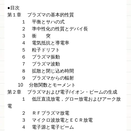
●目次
第１章 プラズマの基本的性質
１ 平衡とサハの式
２ 準中性化の性質とデバイ長
３ 衝 突
４ 電気抵抗と導電率
５ 粒子ドリフト
６ プラズマ振動
７ プラズマ波動
８ 拡散と閉じ込め時間
９ プラズマからの輻射
10 分散関数とモーメント
第２章 プラズマおよび電子/イオン・ビームの生成
１ 低圧直流放電，グロー放電およびアーク放
電
２ ＲＦプラズマ放電
３ マイクロ波放電とＥＣＲ放電
４ 電子源と電子ビーム