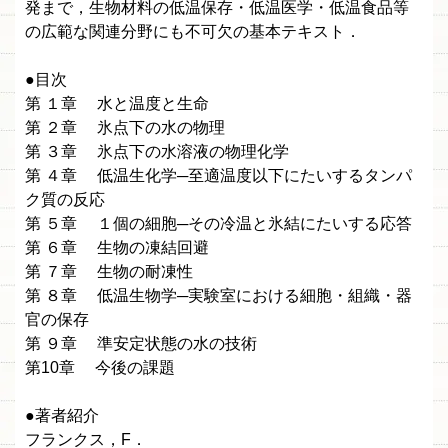
発まで，生物材料の低温保存・低温医学・低温食品等
の広範な関連分野にも不可欠の基本テキスト．
●目次
第 １章 水と温度と生命
第 ２章 氷点下の水の物理
第 ３章 氷点下の水溶液の物理化学
第 ４章 低温生化学─至適温度以下にたいするタンパ
ク質の反応
第 ５章 １個の細胞─その冷温と氷結にたいする応答
第 ６章 生物の凍結回避
第 ７章 生物の耐凍性
第 ８章 低温生物学─実験室における細胞・組織・器
官の保存
第 ９章 準安定状態の水の技術
第10章 今後の課題
●著者紹介
フランクス，F．