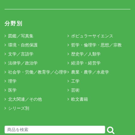
分野別
図鑑／写真集
ポピュラーサイエンス
環境・自然保護
哲学・倫理学・思想／宗教
文学／言語学
歴史学／人類学
法律学／政治学
経済学・経営学
社会学・労働／教育学／心理学
農業・農学／水産学
理学
工学
医学
芸術
北大関連／その他
欧文書籍
シリーズ別