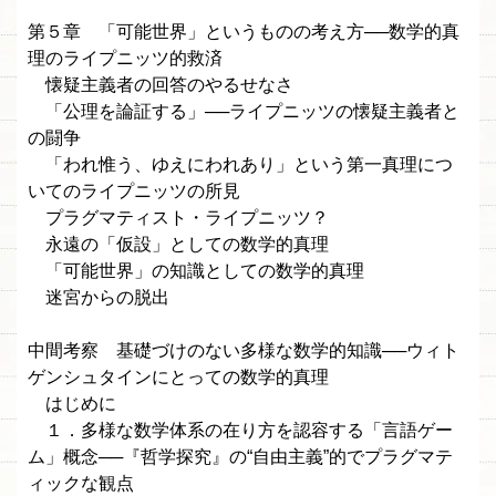
第５章 「可能世界」というものの考え方──数学的真
理のライプニッツ的救済
懐疑主義者の回答のやるせなさ
「公理を論証する」──ライプニッツの懐疑主義者と
の闘争
「われ惟う、ゆえにわれあり」という第一真理につ
いてのライプニッツの所見
プラグマティスト・ライプニッツ？
永遠の「仮設」としての数学的真理
「可能世界」の知識としての数学的真理
迷宮からの脱出
中間考察 基礎づけのない多様な数学的知識──ウィト
ゲンシュタインにとっての数学的真理
はじめに
１．多様な数学体系の在り方を認容する「言語ゲー
ム」概念──『哲学探究』の“自由主義”的でプラグマテ
ィックな観点