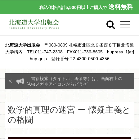
送料無料
税込価格合計5,500円以上ご購入で
北海道大学出版会
〒060-0809 札幌市北区北９条西８丁目北海道
大学構内 TEL011-747-2308 FAX011-736-8605 hupress_1[at]
hup.gr.jp 登録番号 T2-4300-0500-4356
書籍検索（タイトル、著者等）は、画面右上の
🔍虫メガネアイコンからどうぞ
数学的真理の迷宮 ー 懐疑主義と
の格闘