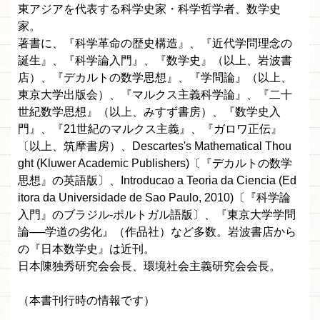
東アジアを代表する科学史家・科学哲学者、数学史
家。
著書に、『科学革命の歴史構造』、『近代学問理念の
誕生』、『科学論入門』、『数学史』（以上、岩波書
店）、『デカルトの数学思想』、『学問論』（以上、
東京大学出版会）、『マルクス主義科学論』、『二十
世紀数学思想』（以上、みすず書房）、『数学史入
門』、『21世紀のマルクス主義』、『ガロワ正伝』
〔以上、筑摩書房）、Descartes's Mathematical Thou
ght (Kluwer Academic Publishers)〔『デカルトの数学
思想』の英語版〕、Introducao a Teoria da Ciencia (Ed
itora da Universidade de Sao Paulo, 2010)〔『科学論
入門』のブラジル-ポルトガル語版〕、『東京大学学問
論──学道の劣化』（作品社）など多数。岩波書店から
の『日本数学史』は近刊。
日本陳独秀研究会会長、環境社会主義研究会会長。
（本書刊行時の情報です）