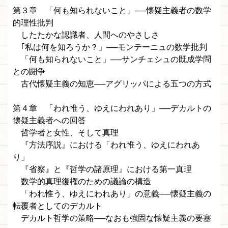
第３章 「何も知られないこと」──懐疑主義者の数学
的理性批判
したたかな認識者、人間へのやさしさ
｢私は何を知ろうか？」──モンテーニュの数学批判
「何も知られないこと」──サンチェシュの既成学問
との闘争
古代懐疑主義の知恵──アグリッパによる五つの方式
第４章 「われ惟う、ゆえにわれあり」──デカルトの
懐疑主義者への回答
哲学者と女性、そして真理
『方法序説』における「われ惟う、ゆえにわれあ
り」
『省察』と『哲学の諸原理』における第一真理
数学的真理復権のための議論の構造
「われ惟う、ゆえにわれあり」の意義──懐疑主義の
転覆者としてのデカルト
デカルト哲学の策略──なおも強固な懐疑主義の要塞