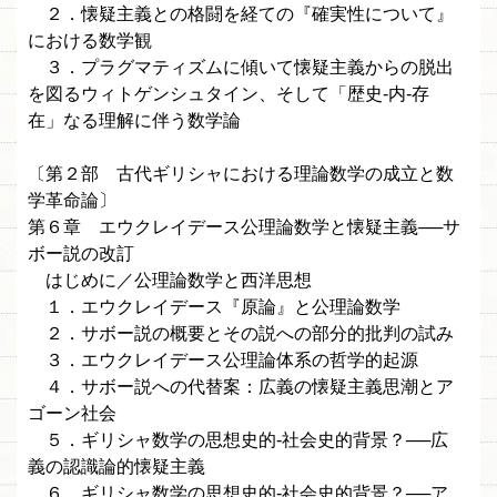
２．懐疑主義との格闘を経ての『確実性について』
における数学観
３．プラグマティズムに傾いて懐疑主義からの脱出
を図るウィトゲンシュタイン、そして「歴史-内-存
在」なる理解に伴う数学論
〔第２部 古代ギリシャにおける理論数学の成立と数
学革命論〕
第６章 エウクレイデース公理論数学と懐疑主義──サ
ボー説の改訂
はじめに／公理論数学と西洋思想
１．エウクレイデース『原論』と公理論数学
２．サボー説の概要とその説への部分的批判の試み
３．エウクレイデース公理論体系の哲学的起源
４．サボー説への代替案：広義の懐疑主義思潮とア
ゴーン社会
５．ギリシャ数学の思想史的-社会史的背景？──広
義の認識論的懐疑主義
６．ギリシャ数学の思想史的-社会史的背景？──ア