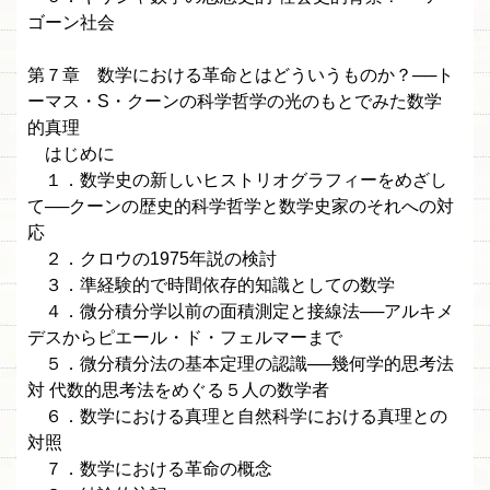
ゴーン社会
第７章 数学における革命とはどういうものか？──ト
ーマス・S・クーンの科学哲学の光のもとでみた数学
的真理
はじめに
１．数学史の新しいヒストリオグラフィーをめざし
て──クーンの歴史的科学哲学と数学史家のそれへの対
応
２．クロウの1975年説の検討
３．準経験的で時間依存的知識としての数学
４．微分積分学以前の面積測定と接線法──アルキメ
デスからピエール・ド・フェルマーまで
５．微分積分法の基本定理の認識──幾何学的思考法
対 代数的思考法をめぐる５人の数学者
６．数学における真理と自然科学における真理との
対照
７．数学における革命の概念