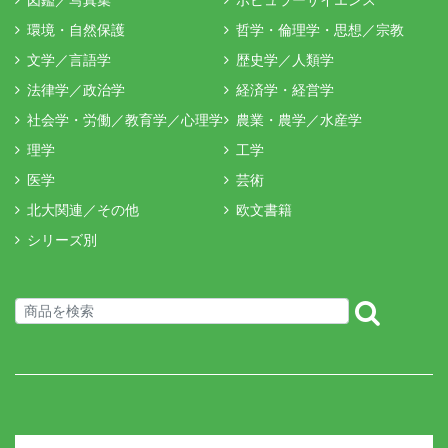
図鑑／写真集
ポピュラーサイエンス
環境・自然保護
哲学・倫理学・思想／宗教
文学／言語学
歴史学／人類学
法律学／政治学
経済学・経営学
社会学・労働／教育学／心理学
農業・農学／水産学
理学
工学
医学
芸術
北大関連／その他
欧文書籍
シリーズ別