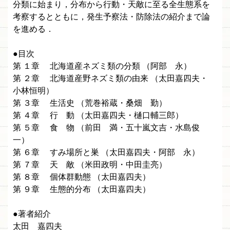
分類に始まり，分布から行動・天敵に至る全生態系を
考察するとともに，発生予察法・防除法の紹介まで論
を進める．
●目次
第 １章 北海道産ネズミ類の分類 （阿部 永）
第 ２章 北海道産野ネズミ類の由来 （太田嘉四夫・
小林恒明）
第 ３章 生活史 （荒巻裕蔵・桑畑 勤）
第 ４章 行 動 （太田嘉四夫・樋口輔三郎）
第 ５章 食 物 （前田 満・五十嵐文吉・水島俊
一）
第 ６章 すみ場所と巣 （太田嘉四夫・阿部 永）
第 ７章 天 敵 （米田政明・中田圭亮）
第 ８章 個体群動態 （太田嘉四夫）
第 ９章 生態的分布 （太田嘉四夫）
●著者紹介
太田 嘉四夫