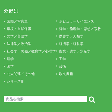
分野別
図鑑／写真集
ポピュラーサイエンス
環境・自然保護
哲学・倫理学・思想／宗教
文学／言語学
歴史学／人類学
法律学／政治学
経済学・経営学
社会学・労働／教育学／心理学
農業・農学／水産学
理学
工学
医学
芸術
北大関連／その他
欧文書籍
シリーズ別