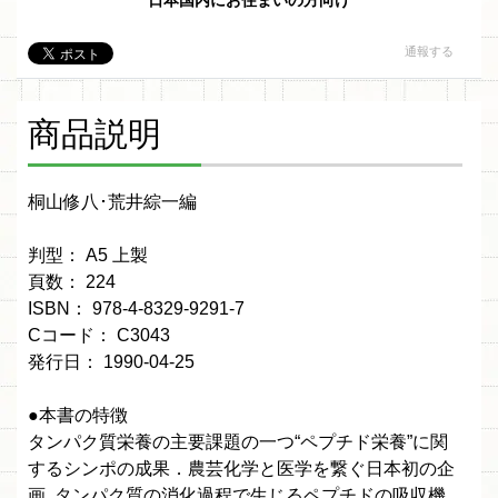
日本国内にお住まいの方向け
通報する
商品説明
桐山修八･荒井綜一編
判型： A5 上製
頁数： 224
ISBN： 978-4-8329-9291-7
Cコード： C3043
発行日： 1990-04-25
●本書の特徴
タンパク質栄養の主要課題の一つ“ペプチド栄養”に関
するシンポの成果．農芸化学と医学を繋ぐ日本初の企
画. タンパク質の消化過程で生じるペプチドの吸収機