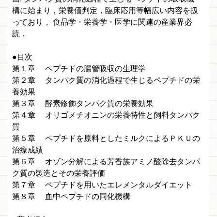
構に始まり，栄養価判定，臨床応用等幅広い内容を扱
っており， 食品学・栄養学・医学に関連の産業界必
読．
●目次
第１章 ペプチドの腸管吸収の生理学
第２章 タンパク質の消化過程で生じるペプチドの栄
養効果
第３章 酵素修飾タンパク質の栄養効果
第４章 オリゴメチオニンの栄養特性と飼料タンパク
質
第５章 ペプチドを原料としたミルクによるＰＫＵの
治療成績
第６章 オゾン分解による芳香族アミノ酸除去タンパ
ク質の製造とその栄養評価
第７章 ペプチドを用いたエレメンタルダイエット
第８章 血中ペプチドの同化機構