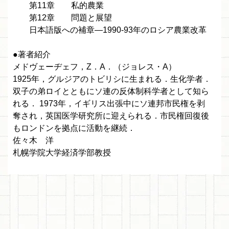
第11章 私的農業
第12章 問題と展望
日本語版への補章—1990-93年のロシア農業改革
●著者紹介
メドヴェーヂェフ，Z．A．（ジョレス・A）
1925年，グルジアのトビリシに生まれる．生化学者．
双子の弟ロイとともにソ連の反体制科学者として知ら
れる． 1973年，イギリス出張中にソ連邦市民権を剥
奪され，英国医学研究所に迎えられる．市民権回復後
もロンドンを拠点に活動を継続．
佐々木 洋
札幌学院大学経済学部教授