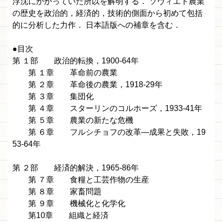
浮沈にかかっていた所以を解明する． ソヴィエト農業
の歴史を政治的，経済的，技術的側面から初めて包括
的に分析した力作． 日本語版への補章を含む．
●目次
第 １部 政治的転換，1900-64年
第 １章 革命前の農業
第 ２章 革命後の農業，1918-29年
第 ３章 集団化
第 ４章 スターリンのコルホーズ，1933-41年
第 ５章 農業の新たな危機
第 ６章 フルシチョフの改革—成果と失敗，19
53-64年
第 ２部 経済的解決，1965-86年
第 ７章 食糧と工芸作物の生産
第 ８章 家畜問題
第 ９章 機械化と化学化
第10章 組織と経済