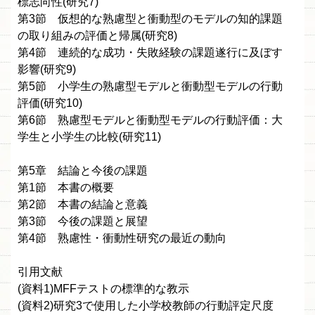
標志向性(研究7)
第3節 仮想的な熟慮型と衝動型のモデルの知的課題
の取り組みの評価と帰属(研究8)
第4節 連続的な成功・失敗経験の課題遂行に及ぼす
影響(研究9)
第5節 小学生の熟慮型モデルと衝動型モデルの行動
評価(研究10)
第6節 熟慮型モデルと衝動型モデルの行動評価：大
学生と小学生の比較(研究11)
第5章 結論と今後の課題
第1節 本書の概要
第2節 本書の結論と意義
第3節 今後の課題と展望
第4節 熟慮性・衝動性研究の最近の動向
引用文献
(資料1)MFFテストの標準的な教示
(資料2)研究3で使用した小学校教師の行動評定尺度