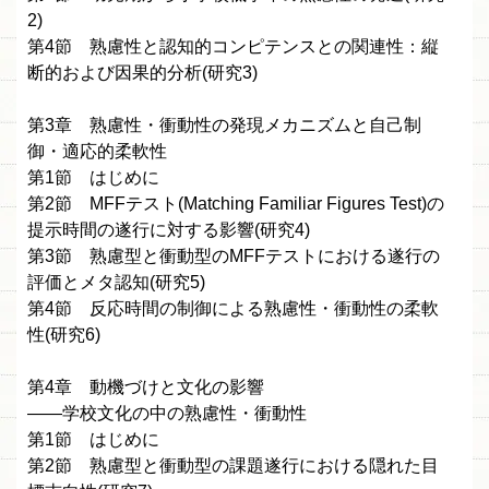
2)
第4節 熟慮性と認知的コンピテンスとの関連性：縦
断的および因果的分析(研究3)
第3章 熟慮性・衝動性の発現メカニズムと自己制
御・適応的柔軟性
第1節 はじめに
第2節 MFFテスト(Matching Familiar Figures Test)の
提示時間の遂行に対する影響(研究4)
第3節 熟慮型と衝動型のMFFテストにおける遂行の
評価とメタ認知(研究5)
第4節 反応時間の制御による熟慮性・衝動性の柔軟
性(研究6)
第4章 動機づけと文化の影響
——学校文化の中の熟慮性・衝動性
第1節 はじめに
第2節 熟慮型と衝動型の課題遂行における隠れた目