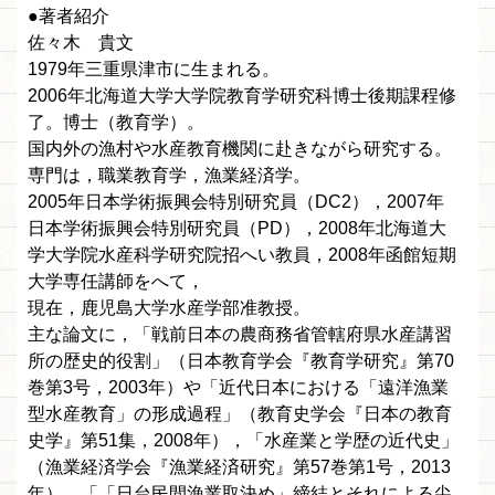
●著者紹介
佐々木 貴文
1979年三重県津市に生まれる。
2006年北海道大学大学院教育学研究科博士後期課程修
了。博士（教育学）。
国内外の漁村や水産教育機関に赴きながら研究する。
専門は，職業教育学，漁業経済学。
2005年日本学術振興会特別研究員（DC2），2007年
日本学術振興会特別研究員（PD），2008年北海道大
学大学院水産科学研究院招へい教員，2008年函館短期
大学専任講師をへて，
現在，鹿児島大学水産学部准教授。
主な論文に，「戦前日本の農商務省管轄府県水産講習
所の歴史的役割」（日本教育学会『教育学研究』第70
巻第3号，2003年）や「近代日本における「遠洋漁業
型水産教育」の形成過程」（教育史学会『日本の教育
史学』第51集，2008年），「水産業と学歴の近代史」
（漁業経済学会『漁業経済研究』第57巻第1号，2013
年），「「日台民間漁業取決め」締結とそれによる尖