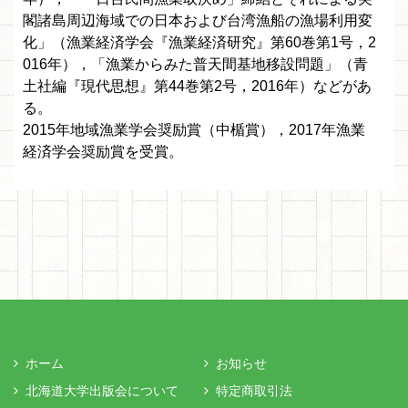
閣諸島周辺海域での日本および台湾漁船の漁場利用変
化」（漁業経済学会『漁業経済研究』第60巻第1号，2
016年），「漁業からみた普天間基地移設問題」（青
土社編『現代思想』第44巻第2号，2016年）などがあ
る。
2015年地域漁業学会奨励賞（中楯賞），2017年漁業
経済学会奨励賞を受賞。
ホーム
お知らせ
北海道大学出版会について
特定商取引法