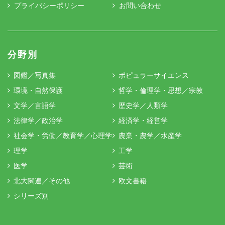
プライバシーポリシー
お問い合わせ
分野別
図鑑／写真集
ポピュラーサイエンス
環境・自然保護
哲学・倫理学・思想／宗教
文学／言語学
歴史学／人類学
法律学／政治学
経済学・経営学
社会学・労働／教育学／心理学
農業・農学／水産学
理学
工学
医学
芸術
北大関連／その他
欧文書籍
シリーズ別