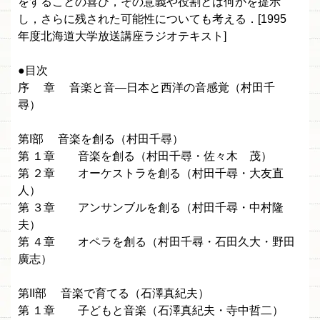
をすることの喜び，その意義や役割とは何かを提示
し，さらに残された可能性についても考える．[1995
年度北海道大学放送講座ラジオテキスト]
●目次
序 章 音楽と音—日本と西洋の音感覚（村田千
尋）
第I部 音楽を創る（村田千尋）
第 １章 音楽を創る（村田千尋・佐々木 茂）
第 ２章 オーケストラを創る（村田千尋・大友直
人）
第 ３章 アンサンブルを創る（村田千尋・中村隆
夫）
第 ４章 オペラを創る（村田千尋・石田久大・野田
廣志）
第II部 音楽で育てる（石澤真紀夫）
第 １章 子どもと音楽（石澤真紀夫・寺中哲二）