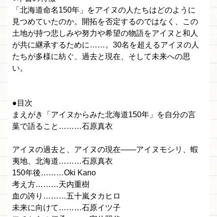
「北海道命名150年」をアイヌの人たちはどのように
見つめていたのか。開拓を否定するのではなく、この
土地が持つ悲しみや努力や希望の物語をアイヌと和人
が共に継承するために……。30名を超えるアイヌの人
たちが多様に紡ぐ、過去と現在、そして未来への思
い。
●目次
まえがき「アイヌからみた北海道150年」を自分の言
葉で語ること………石原真衣
アイヌの過去と、アイヌの現在――アイヌモシリ、蝦
夷地、北海道………石原真衣
150年後………Oki Kano
考え方………天内重樹
血の誇り………五十嵐タカヒロ
未来に向けて………石原イツ子