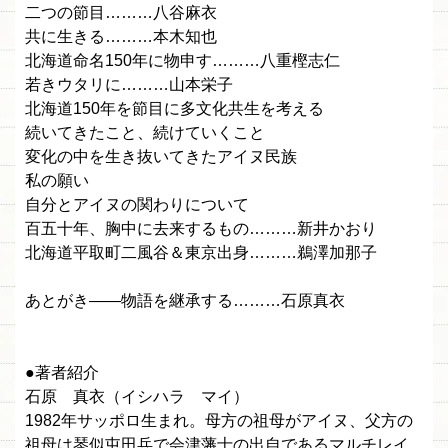
二つの節目………八谷麻衣
共に生きる………本木知也
北海道命名150年に物申す………八重樫志仁
若きウタリに………山本栄子
北海道150年を節目に多文化共生を考える
続いてきたこと、続けていくこと
変化の中を生き抜いてきたアイヌ民族
私の願い
自分とアイヌの関わりについて
百五十年、胸中に去来するもの………新井かおり
北海道平取町二風谷＆東京出身………鵜澤加那子
あとがき――物語を継承する………石原真衣
●著者紹介
石原 真衣（イシハラ マイ）
1982年サッポロ生まれ。母方の祖母がアイヌ、父方の
祖母は琴似屯田兵で会津藩士の出自であるマルチレイ