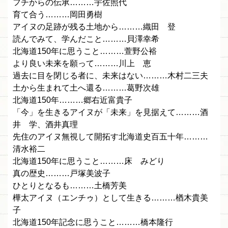
フチからの伝承………宇佐照代
育て合う………岡田勇樹
アイヌの足跡が残る土地から………織田 登
読んでみて、学んだこと………貝澤幸希
北海道150年に思うこと………萱野公裕
より良い未来を願って………川上 恵
過去に目を閉じる者に、未来はない………木村二三夫
土から生まれて土へ還る………葛野次雄
北海道150年………郷右近富貴子
「今」を生きるアイヌが「未来」を見据えて………酒
井 学、酒井真理
先住のアイヌ無視して開拓す北海道史百五十年………
清水裕二
北海道150年に思うこと………床 みどり
真の歴史………戸塚美波子
ひとりとなるも………土橋芳美
樺太アイヌ（エンチゥ）として生きる………楢木貴美
子
北海道150年記念に思うこと………橋本隆行