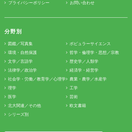
プライバシーポリシー
お問い合わせ
分野別
図鑑／写真集
ポピュラーサイエンス
環境・自然保護
哲学・倫理学・思想／宗教
文学／言語学
歴史学／人類学
法律学／政治学
経済学・経営学
社会学・労働／教育学／心理学
農業・農学／水産学
理学
工学
医学
芸術
北大関連／その他
欧文書籍
シリーズ別