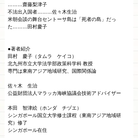
………齋藤梨津子
不法出入国者………佐々木生治
米朝会談の舞台セントーサ島は「死者の島」だっ
た………田村慶子
●著者紹介
田村 慶子（タムラ ケイコ）
北九州市立大学法学部政策科学科 教授
専門は東南アジア地域研究、国際関係論
佐々木 生治
公益財団法人マラッカ海峡協議会技術アドバイザー
本田 智津絵（ホンダ チヅエ）
シンガポール国立大学修士課程（東南アジア地域研
究）修了
シンガポール在住