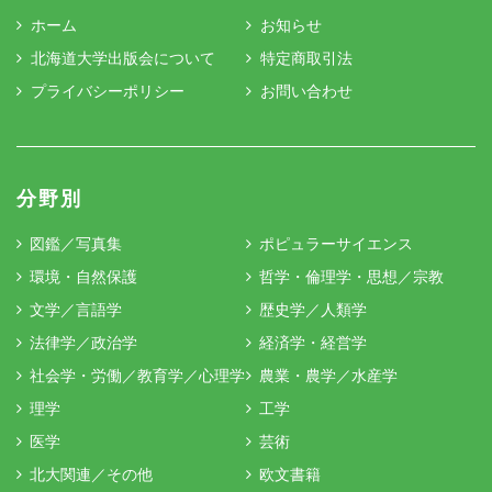
ホーム
お知らせ
北海道大学出版会について
特定商取引法
プライバシーポリシー
お問い合わせ
分野別
図鑑／写真集
ポピュラーサイエンス
環境・自然保護
哲学・倫理学・思想／宗教
文学／言語学
歴史学／人類学
法律学／政治学
経済学・経営学
社会学・労働／教育学／心理学
農業・農学／水産学
理学
工学
医学
芸術
北大関連／その他
欧文書籍