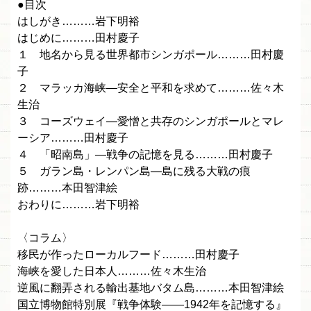
●目次
はしがき………岩下明裕
はじめに………田村慶子
１ 地名から見る世界都市シンガポール………田村慶
子
２ マラッカ海峡―安全と平和を求めて………佐々木
生治
３ コーズウェイ―愛憎と共存のシンガポールとマレ
ーシア………田村慶子
４ 「昭南島」―戦争の記憶を見る………田村慶子
５ ガラン島・レンパン島―島に残る大戦の痕
跡………本田智津絵
おわりに………岩下明裕
〈コラム〉
移民が作ったローカルフード………田村慶子
海峡を愛した日本人………佐々木生治
逆風に翻弄される輸出基地バタム島………本田智津絵
国立博物館特別展『戦争体験――1942年を記憶する』