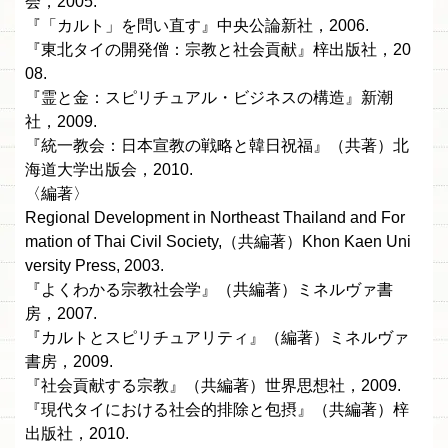
会，2005.
『「カルト」を問い直す』中央公論新社，2006.
『東北タイの開発僧：宗教と社会貢献』梓出版社，20
08.
『霊と金：スピリチュアル・ビジネスの構造』新潮
社，2009.
『統一教会：日本宣教の戦略と韓日祝福』（共著）北
海道大学出版会，2010.
〈編著〉
Regional Development in Northeast Thailand and For
mation of Thai Civil Society,（共編著）Khon Kaen Uni
versity Press, 2003.
『よくわかる宗教社会学』（共編著）ミネルヴァ書
房，2007.
『カルトとスピリチュアリティ』（編著）ミネルヴァ
書房，2009.
『社会貢献する宗教』（共編著）世界思想社，2009.
『現代タイにおける社会的排除と包摂』（共編著）梓
出版社，2010.