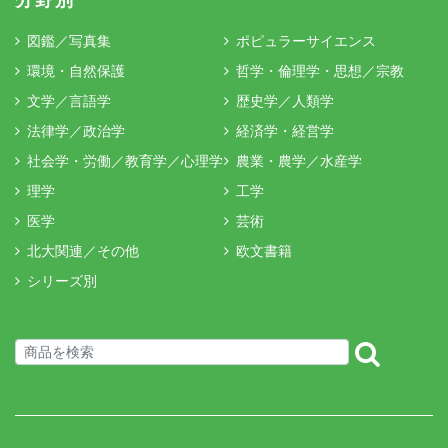
分野別
図鑑／写真集
ポピュラーサイエンス
環境・自然保護
哲学・倫理学・思想／宗教
文学／言語学
歴史学／人類学
法律学／政治学
経済学・経営学
社会学・労働／教育学／心理学
農業・農学／水産学
理学
工学
医学
芸術
北大関連／その他
欧文書籍
シリーズ別