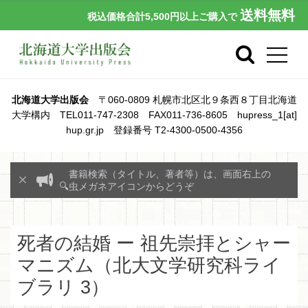
送料無料
税込価格合計5,500円以上ご購入で
北海道大学出版会
〒060-0809 札幌市北区北９条西８丁目北海道
大学構内 TEL011-747-2308 FAX011-736-8605 hupress_1[at]
hup.gr.jp 登録番号 T2-4300-0500-4356
書籍検索（タイトル、著者等）は、画面右上の
🔍虫メガネアイコンからどうぞ
死者の結婚 ー 祖先崇拝とシャー
マニズム（北大文学研究科ライ
ブラリ 3）