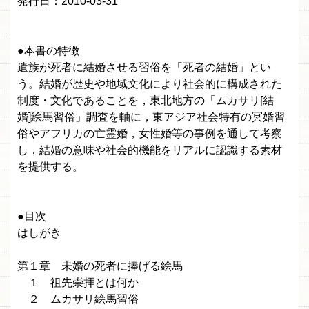
発行日：2010-03-31
●本書の特徴
遺族が死者に結婚させる習俗を「死者の結婚」とい
う。結婚が歴史や地域文化により社会的に構成された
制度・文化であることを，東北地方の「ムカサリ[結
婚]絵馬習俗」調査を軸に，東アジア社会特有の冥婚習
俗やアフリカの亡霊婚，女性婚等の事例を通して考察
し，結婚の意味や社会的機能をリアルに認識する素材
を提供する。
●目次
はしがき
第１章 未婚の死者に捧げる絵馬
１ 祖先崇拝とは何か
２ ムカサリ絵馬習俗