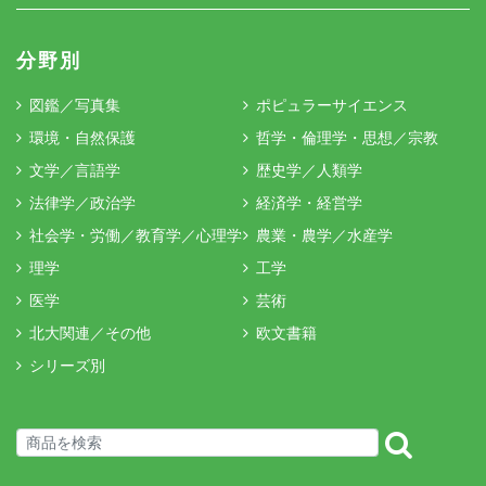
分野別
図鑑／写真集
ポピュラーサイエンス
環境・自然保護
哲学・倫理学・思想／宗教
文学／言語学
歴史学／人類学
法律学／政治学
経済学・経営学
社会学・労働／教育学／心理学
農業・農学／水産学
理学
工学
医学
芸術
北大関連／その他
欧文書籍
シリーズ別