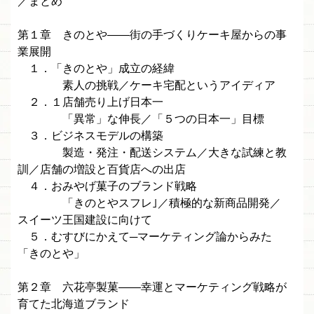
／まとめ
第１章 きのとや——街の手づくりケーキ屋からの事
業展開
１．「きのとや」成立の経緯
素人の挑戦／ケーキ宅配というアイディア
２．１店舗売り上げ日本一
「異常」な伸長／「５つの日本一」目標
３．ビジネスモデルの構築
製造・発注・配送システム／大きな試練と教
訓／店舗の増設と百貨店への出店
４．おみやげ菓子のブランド戦略
「きのとやスフレ｣／積極的な新商品開発／
スイーツ王国建設に向けて
５．むすびにかえて─マーケティング論からみた
「きのとや」
第２章 六花亭製菓——幸運とマーケティング戦略が
育てた北海道ブランド