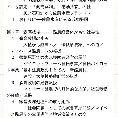
向の新製品開発／安心・安全追求の高いハー
ドルを設定／「商売冥利」「感動共有」の社
風／石狩鮭から佐藤水産ブランドへ
４．おわりに──佐藤水産にみる成功要因
第５章 森高牧場——一酪農経営体がもつ社会性
１．森高牧場の歩み
入植から酪農へ／「優良酪農家」への道／
「マイペース酪農」への転機
２．根釧原野での大規模酪農経営の展開
パイロットファーム開拓事業／開拓パイロッ
ト事業／基本法農政のもとでの「新酪農村」
建設／大規模酪農経営の構造
３．森高牧場の経営転換
マイペース酪農での具体的な方策／経営転換
の経緯と成果
４．家畜糞尿処理への取り組み
「社会問題」としての家畜糞尿問題／マイペ
ース酪農での糞尿処理／地域漁業者との交