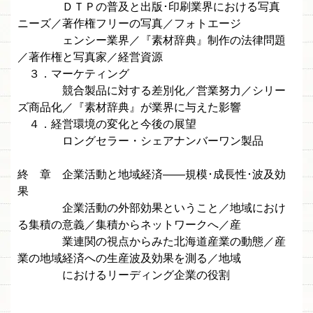
ＤＴＰの普及と出版･印刷業界における写真
ニーズ／著作権フリーの写真／フォトエージ
ェンシー業界／『素材辞典』制作の法律問題
／著作権と写真家／経営資源
３．マーケティング
競合製品に対する差別化／営業努力／シリー
ズ商品化／『素材辞典』が業界に与えた影響
４．経営環境の変化と今後の展望
ロングセラー・シェアナンバーワン製品
終 章 企業活動と地域経済——規模･成長性･波及効
果
企業活動の外部効果ということ／地域におけ
る集積の意義／集積からネットワークへ／産
業連関の視点からみた北海道産業の動態／産
業の地域経済への生産波及効果を測る／地域
におけるリーディング企業の役割