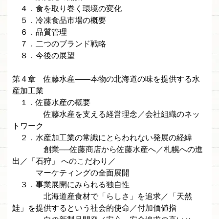
４．食を取り巻く環境の変化
５．冷凍食品市場の概要
６．品質管理
７．二つのブランド戦略
８．今後の展望
第４章 佐藤水産——本物の北海道の味を提供する水
産加工業
１．佐藤水産の概要
佐藤水産を支える経営理念／会社組織のネッ
トワーク
２．水産加工業の常識にとらわれない発展の経緯
創業──佐藤商店から佐藤水産へ／札幌への進
出／「石狩」 へのこだわり／
マーケティングの全面展開
３．事業展開にみられる独自性
北海道産食材で「らしさ」を追求／「天然
鮭」を提供するという社会的使命／付加価値指