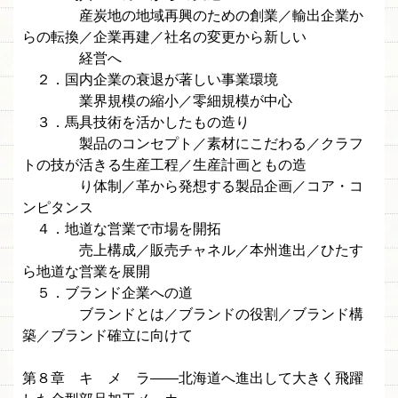
産炭地の地域再興のための創業／輸出企業か
らの転換／企業再建／社名の変更から新しい
経営へ
２．国内企業の衰退が著しい事業環境
業界規模の縮小／零細規模が中心
３．馬具技術を活かしたもの造り
製品のコンセプト／素材にこだわる／クラフ
トの技が活きる生産工程／生産計画ともの造
り体制／革から発想する製品企画／コア・コ
ンピタンス
４．地道な営業で市場を開拓
売上構成／販売チャネル／本州進出／ひたす
ら地道な営業を展開
５．ブランド企業への道
ブランドとは／ブランドの役割／ブランド構
築／ブランド確立に向けて
第８章 キ メ ラ——北海道へ進出して大きく飛躍