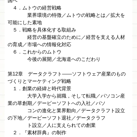
国へ
４．ムトウの経営戦略
業界環境の特徴／ムトウの戦略とは／拡大を
可能にした素地
５．戦略を具体化する取組み
経営の基盤確立のために／経営を支える人材
の育成／市場への情報化対応
６．これからのムトウ
今後の展開／北海道へのこだわり
第12章 データクラフト——ソフトウェア産業のもの
づくりとマーケティング戦略
１．創業の経緯と時代背景
大学入学から就職，そして転職／パソコン産
業の草創期／デービーソフトへの入社／パソ
コンの進化と業界動向／データクラフト設立
の下地／デービーソフト退社／データクラフ
ト設立／人に支えられての創業
２．『素材辞典』の制作