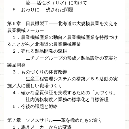
流──活性水（Ｕ水）に向けて
５．おわりに──残された問題
第６章 日農機製工——北海道の大規模農業を支える
農業機械メーカー
１．農業機械産業の動向／農業機械産業を特徴づけ
ることがら／北海道の農業機械産業
２．売れる製品開発の深耕
ニチノーグループの形成／製品設計の充実と
製品開発
３．ものづくりの体質改善
生産工程管理システムの構築／５Ｓ活動の実
施／人に優しい職場づくり
４．確かな品質保証を実現するための「人づくり」
社内資格制度／業務の標準化と目標管理
５．今後の課題と戦略
第７章 ソメスサドル—─革を極めたもの造り
１．馬具メーカーからの変遷