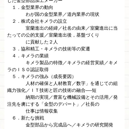
した金型部品加工メーカー
１．金型業界の動向
わが国の金型業界／道内業界の現状
２．株式会社キメラの設立
室蘭進出の経緯／社名の由来／室蘭進出に当
たっての公的支援／室蘭進出後，基盤づくり
に貢献した２人
３．協和精工・キメラの技術等の変遷
４．キメラの業績
キメラ製品の特徴／キメラの経営実績／キメ
ラのＩＳＯ認証取得
５．キメラの強み（成長要因）
人材の確保と人材教育／数字」を通じての組
織力強化／ＩＴ技術と匠の技術の融合──短
納期の実現／豊富な機械設備とその活用／発
注先を虜にする「金型のデパート」／社長の
仕事は情報収集
６．新たな挑戦
金型部品から完成品へ／キメラの研究開発