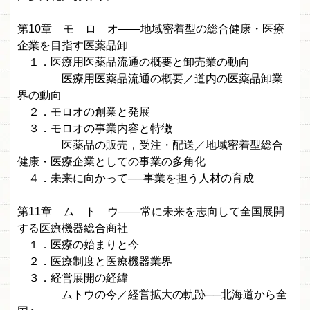
第10章 モ ロ オ——地域密着型の総合健康・医療
企業を目指す医薬品卸
１．医療用医薬品流通の概要と卸売業の動向
医療用医薬品流通の概要／道内の医薬品卸業
界の動向
２．モロオの創業と発展
３．モロオの事業内容と特徴
医薬品の販売，受注・配送／地域密着型総合
健康・医療企業としての事業の多角化
４．未来に向かって──事業を担う人材の育成
第11章 ム ト ウ——常に未来を志向して全国展開
する医療機器総合商社
１．医療の始まりと今
２．医療制度と医療機器業界
３．経営展開の経緯
ムトウの今／経営拡大の軌跡──北海道から全