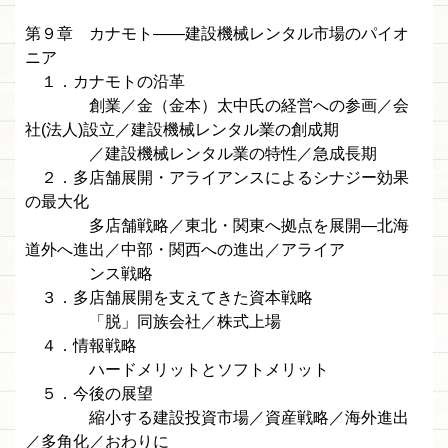
第９章 カナモト——建設機械レンタル市場のパイオ
ニア
１．カナモトの沿革
創業／金（金本）太中氏の経営への参画／会
社(法人)設立／建設機械レンタル業の創成期
／建設機械レンタル業の特性／急成長期
２．多店舗展開・アライアンスによるシナジー効果
の最大化
多店舗戦略／東北・関東へ拠点を展開—北海
道外へ進出／中部・関西への進出／アライア
ンス戦略
３．多店舗展開を支えてきた資本戦略
「脱」同族会社／株式上場
４．情報戦略
ハードメリットとソフトメリット
５．今後の展望
縮小する建設投資市場／資産戦略／海外進出
／多角化／おわりに