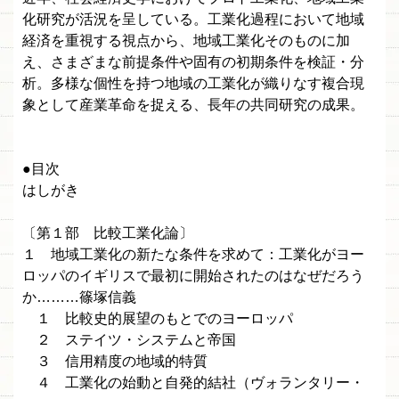
化研究が活況を呈している。工業化過程において地域
経済を重視する視点から、地域工業化そのものに加
え、さまざまな前提条件や固有の初期条件を検証・分
析。多様な個性を持つ地域の工業化が織りなす複合現
象として産業革命を捉える、長年の共同研究の成果。
●目次
はしがき
〔第１部 比較工業化論〕
１ 地域工業化の新たな条件を求めて：工業化がヨー
ロッパのイギリスで最初に開始されたのはなぜだろう
か………篠塚信義
１ 比較史的展望のもとでのヨーロッパ
２ ステイツ・システムと帝国
３ 信用精度の地域的特質
４ 工業化の始動と自発的結社（ヴォランタリー・