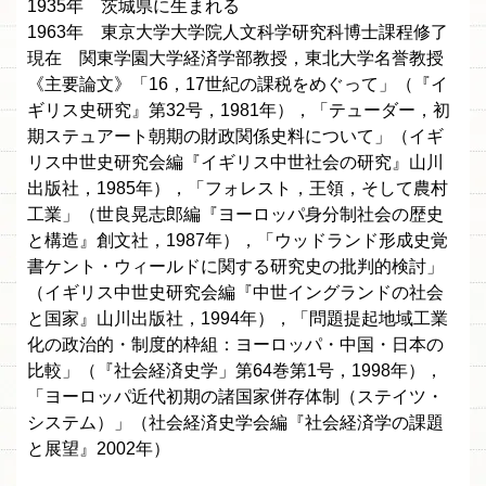
1935年 茨城県に生まれる
1963年 東京大学大学院人文科学研究科博士課程修了
現在 関東学園大学経済学部教授，東北大学名誉教授
《主要論文》「16，17世紀の課税をめぐって」（『イ
ギリス史研究』第32号，1981年），「テューダー，初
期ステュアート朝期の財政関係史料について」（イギ
リス中世史研究会編『イギリス中世社会の研究』山川
出版社，1985年），「フォレスト，王領，そして農村
工業」（世良晃志郎編『ヨーロッパ身分制社会の歴史
と構造』創文社，1987年），「ウッドランド形成史覚
書ケント・ウィールドに関する研究史の批判的検討」
（イギリス中世史研究会編『中世イングランドの社会
と国家』山川出版社，1994年），「問題提起地域工業
化の政治的・制度的枠組：ヨーロッパ・中国・日本の
比較」（『社会経済史学」第64巻第1号，1998年），
「ヨーロッパ近代初期の諸国家併存体制（ステイツ・
システム）」（社会経済史学会編『社会経済学の課題
と展望』2002年）