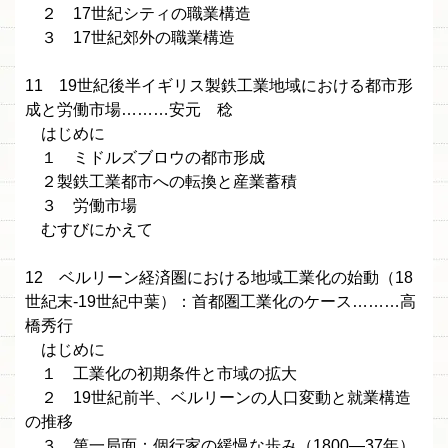
２ 17世紀シティの職業構造
３ 17世紀郊外の職業構造
11 19世紀後半イギリス製鉄工業地域における都市形
成と労働市場………安元 稔
はじめに
１ ミドルズブロウの都市形成
２製鉄工業都市への転換と産業蓄積
３ 労働市場
むすびにかえて
12 ベルリーン経済圏における地域工業化の始動（18
世紀末-19世紀中葉）：首都圏工業化のケース………高
橋秀行
はじめに
１ 工業化の初期条件と市域の拡大
２ 19世紀前半、ベルリーンの人口変動と就業構造
の推移
３ 第一局面：個行家の緩慢な歩み（1800—37年）