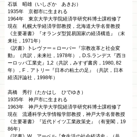
石坂 昭雄（いしざか あきお）
1935年 京都市に生まれる
1964年 東京大学大学院経済学研究科博士課程修了
現在 札幌大学経済学部教授，北海道大学名誉教授
《主要著書》『オランダ型貿易国家の経済構造』（末
来社，1971年）
《訳書》卜レヴァー＝ローパー『宗教改革と社会変
動』（共訳，未来社，1978年），D.S.ランデス『西ヨ
ーロッパ工業史』1,2（共訳，みすず書房，1980, 82
年），F．アトリー『日本の粘土の足』（共訳，日本
経済評論社，1998年）
高橋 秀行（たかはし ひでゆき）
1935年 神戸市に生まれる
1963年 神戸大学大学院経済学研究科博士課程修了
現在 流通科学大学情報学部教授，神戸大学名誉教授
《主要著書》『近代ドイツ工業政策史』（有斐閣，19
86年）
《訳書》W．アーベル『食生活の社会経済史」（共