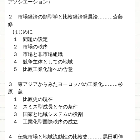
アソシエーション）
２ 市場経済の類型学と比較経済発展論………斎藤
修
はじめに
１ 問題の設定
２ 市場の秩序
３ 市場と非市場組織
４ 競争主体としての地域
５ 比較工業化論への含意
３ 東アジアからみたヨーロッパの工業化………杉
原 薫
１ 比較史の現在
２ スミス型成長とその条件
３ 国家と地域システムの役割
４ 工業化型国際秩序の成立
４ 伝統市場と地域流動性の比較史………黒田明伸