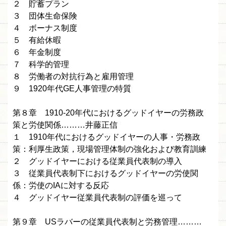
２ 貯蓄プラン
３ 団体生命保険
４ ボーナス制度
５ 有給休暇
６ 年金制度
７ 科学的管理
８ 労働者の対抗行為と雇用管理
９ 1920年代GE人事管理の特質
第８章 1910-20年代におけるグッドイヤーの労務政
策と労使関係………井藤正信
１ 1910年代におけるグッドイヤーの人事・労務政
策：利厚生政策，現場管理体制の強化および教育訓練
２ グッドイヤーにおける従業員代表制の導入
３ 従業員代表制下におけるグッドイヤーの労使関
係：労使のIAに対する反応
４ グッドイヤー従業員代表制の評価を巡って
第９章 USラバーの従業員代表制と労務管理………