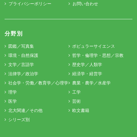
プライバシーポリシー
お問い合わせ
分野別
図鑑／写真集
ポピュラーサイエンス
環境・自然保護
哲学・倫理学・思想／宗教
文学／言語学
歴史学／人類学
法律学／政治学
経済学・経営学
社会学・労働／教育学／心理学
農業・農学／水産学
理学
工学
医学
芸術
北大関連／その他
欧文書籍
シリーズ別