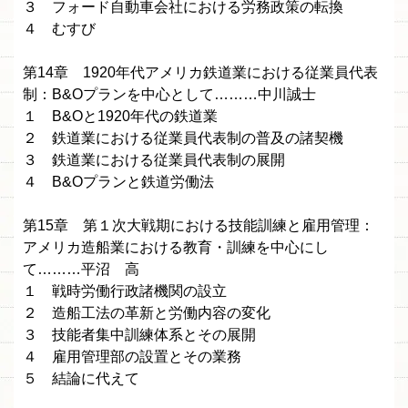
３ フォード自動車会社における労務政策の転換
４ むすび
第14章 1920年代アメリカ鉄道業における従業員代表
制：B&Oプランを中心として………中川誠士
１ B&Oと1920年代の鉄道業
２ 鉄道業における従業員代表制の普及の諸契機
３ 鉄道業における従業員代表制の展開
４ B&Oプランと鉄道労働法
第15章 第１次大戦期における技能訓練と雇用管理：
アメリカ造船業における教育・訓練を中心にし
て………平沼 高
１ 戦時労働行政諸機関の設立
２ 造船工法の革新と労働内容の変化
３ 技能者集中訓練体系とその展開
４ 雇用管理部の設置とその業務
５ 結論に代えて