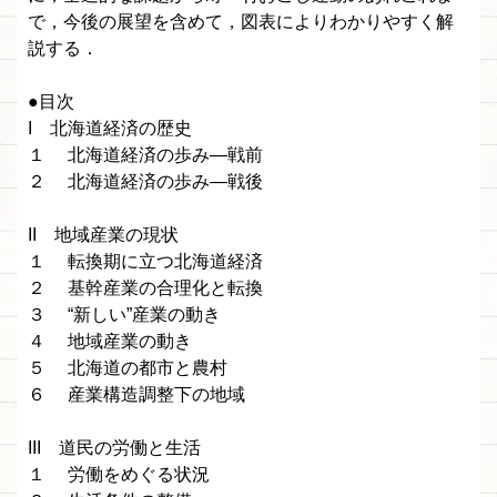
で，今後の展望を含めて，図表によりわかりやすく解
説する．
●目次
I 北海道経済の歴史
１ 北海道経済の歩み—戦前
２ 北海道経済の歩み—戦後
II 地域産業の現状
１ 転換期に立つ北海道経済
２ 基幹産業の合理化と転換
３ “新しい”産業の動き
４ 地域産業の動き
５ 北海道の都市と農村
６ 産業構造調整下の地域
III 道民の労働と生活
１ 労働をめぐる状況