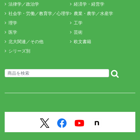
法律学／政治学
経済学・経営学
社会学・労働／教育学／心理学
農業・農学／水産学
理学
工学
医学
芸術
北大関連／その他
欧文書籍
シリーズ別