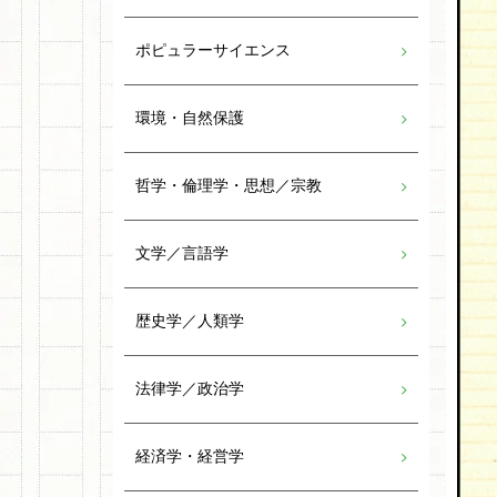
ポピュラーサイエンス
環境・自然保護
哲学・倫理学・思想／宗教
文学／言語学
歴史学／人類学
法律学／政治学
経済学・経営学