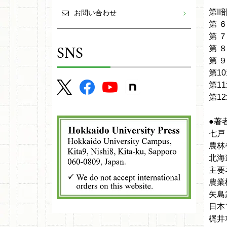
第I
お問い合わせ
第 
第 
SNS
第 
第 
第1
第1
第1
●著
七戸
農林
北海
主要
農業
矢島
日本
梶井