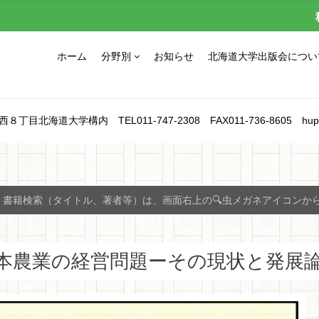
ホーム
分野別
お知らせ
北海道大学出版会につい
北海道大学構内 TEL011-747-2308 FAX011-736-8605 hupress_1
書籍検索（タイトル、著者等）は、画面右上の🔍虫メガネアイコンか
本農業の経営問題ーその現状と発展