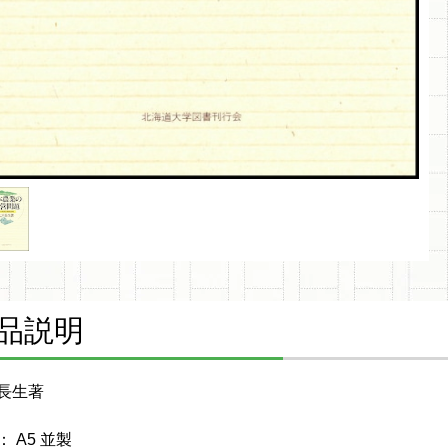
品説明
長生著
 A5 並製