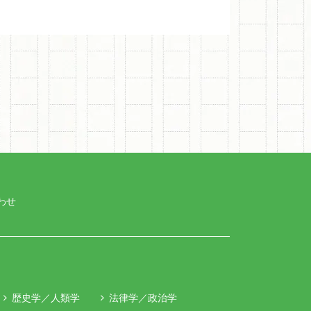
わせ
歴史学／人類学
法律学／政治学