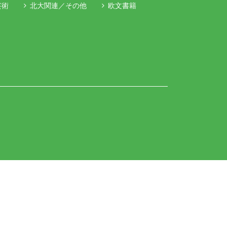
芸術
北大関連／その他
欧文書籍