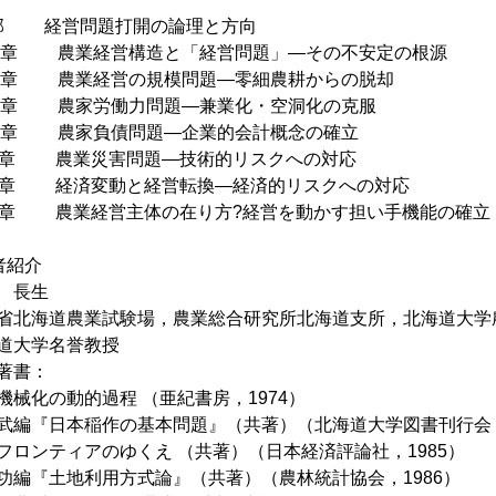
I部 経営問題打開の論理と方向
６章 農業経営構造と「経営問題」—その不安定の根源
７章 農業経営の規模問題—零細農耕からの脱却
８章 農家労働力問題—兼業化・空洞化の克服
９章 農家負債問題—企業的会計概念の確立
0章 農業災害問題—技術的リスクへの対応
1章 経済変動と経営転換—経済的リスクへの対応
2章 農業経営主体の在り方?経営を動かす担い手機能の確立
者紹介
 長生
省北海道農業試験場，農業総合研究所北海道支所，北海道大学
道大学名誉教授
著書：
機械化の動的過程 （亜紀書房，1974）
武編『日本稲作の基本問題』（共著）（北海道大学図書刊行会，
フロンティアのゆくえ （共著）（日本経済評論社，1985）
功編『土地利用方式論』（共著）（農林統計協会，1986）