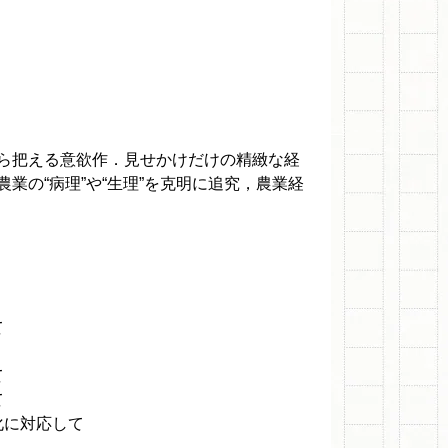
ら把える意欲作．見せかけだけの精緻な経
業の“病理”や“生理”を克明に追究，農業経
て
て
て
化に対応して