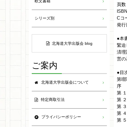
欧文書籍
頁数：
ISBN
Cコー
シリーズ別
発行日
●本
北海道大学出版会 blog
緊迫
済理
営の
ご案内
●目
第I
北海道大学出版会について
序 
第 
第 
特定商取引法
第 
第 
プライバシーポリシー
第 