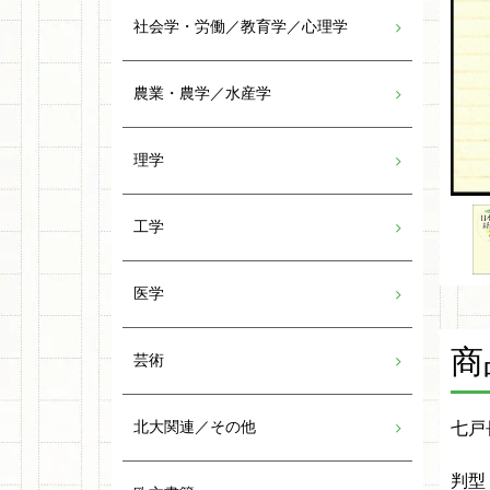
社会学・労働／教育学／心理学
農業・農学／水産学
理学
工学
医学
商
芸術
北大関連／その他
七戸
判型：