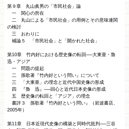
第９章 丸山眞男の「市民社会」論
一 関心の所在
二 丸山による「市民社会」の用例とその意味連関
の検討
三 おわりに
補論５ 「市民社会」と「開かれた社会」
第10章 竹内好における歴史像の転回──大東亜・魯
迅・アジア
一 問題の提起
二 孫歌著『竹内好という問い』について
三 「大東亜」の理念と近代中国史像の形成
四 『魯 迅』──回心と近代日本史像の形成
五 歴史像の転回と「アジア」の理念
書評３ 孫歌著『竹内好という問い』（岩波書店、
2005年）
第11章 日本近現代史像の構築と同時代批判──三谷