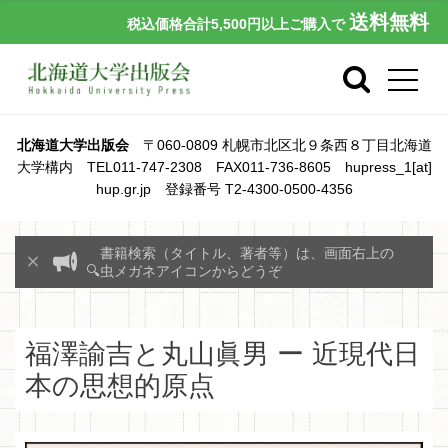
送料無料
税込価格合計5,500円以上ご購入で
北海道大学出版会
〒060-0809 札幌市北区北９条西８丁目北海道
大学構内 TEL011-747-2308 FAX011-736-8605 hupress_1[at]
hup.gr.jp 登録番号 T2-4300-0500-4356
書籍検索（タイトル、著者等）は、画面右上の
🔍虫メガネアイコンからどうぞ
福澤諭吉と丸山眞男 ー 近現代日
本の思想的原点