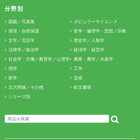
分野別
図鑑／写真集
ポピュラーサイエンス
環境・自然保護
哲学・倫理学・思想／宗教
文学／言語学
歴史学／人類学
法律学／政治学
経済学・経営学
社会学・労働／教育学／心理学
農業・農学／水産学
理学
工学
医学
芸術
北大関連／その他
欧文書籍
シリーズ別