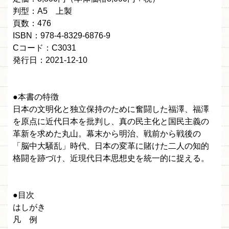
判型：A5 上製
頁数：476
ISBN：978-4-8329-6876-9
Cコード：C3031
発行日：2021-12-10
●本書の特徴
日本の文明化と独立保持のために奮闘した福澤、福澤
を原点に近代日本を批判し、真の民主化と国民主義の
革新を求めた丸山。幕末から明治、戦前から戦後の
「脳中大騒乱」時代、日本の変革に賭けた二人の知的
格闘を跡づけ、近現代日本思想史を統一的に捉える。
●目次
はしがき
凡 例