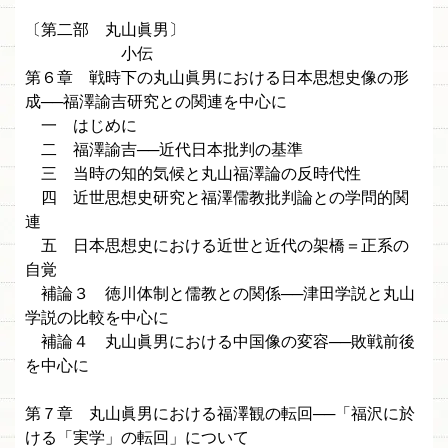
〔第二部 丸山眞男〕
小伝
第６章 戦時下の丸山眞男における日本思想史像の形
成──福澤諭吉研究との関連を中心に
一 はじめに
二 福澤諭吉──近代日本批判の基準
三 当時の知的気候と丸山福澤論の反時代性
四 近世思想史研究と福澤儒教批判論との学問的関
連
五 日本思想史における近世と近代の架橋＝正系の
自覚
補論３ 徳川体制と儒教との関係──津田学説と丸山
学説の比較を中心に
補論４ 丸山眞男における中国像の変容──敗戦前後
を中心に
第７章 丸山眞男における福澤観の転回──「福沢に於
ける「実学」の転回」について