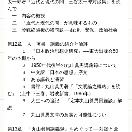
太一郎著『近代と現代の間 三谷太一郎対談集』を読
んで
一 内容の概観
二 「近代と現代の間」が意味するもの
三 冷戦終焉後の諸問題──経済、安保、政治社会
第12章 人・著書・講義の紹介と論評
１ 『日本政治思想史研究』──東大出版会50
年の本棚から
２ 1950年代後半の丸山眞男講義録について
３ 中文訳「日本の思想」序文
４ ある講義と演習
５ 書評：丸山眞男著『「文明論之概略」を読
む』（上中下三巻、岩波新書、1986年）
６ 人生への追記──『定本丸山眞男回顧談』解
説
７ 丸山眞男文庫の意義と可能性につい
第13章 『丸山眞男講義録』をめぐって──対談と鼎