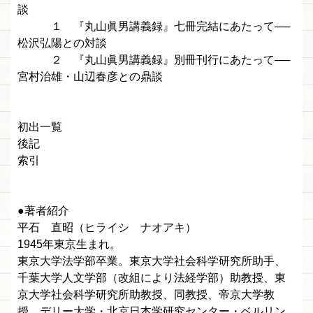
談
１ 『丸山眞男講義録』七冊完結にあたって──
松沢弘陽との対談
２ 『丸山眞男講義録』別冊刊行にあたって──
宮村治雄・山辺春彦との鼎談
初出一覧
後記
索引
●著者紹介
平石 直昭（ヒライシ ナオアキ）
1945年東京生まれ。
東京大学法学部卒業。東京大学社会科学研究所助手、
千葉大学人文学部（改組により法経学部）助教授、東
京大学社会科学研究所助教授、同教授、帝京大学教
授、デリー大学・北京日本学研究センター・ベルリン