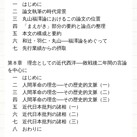
一 はじめに
二 論文執筆の時代背景
三 丸山福澤論におけるこの論文の位置
四 「まえがき」部分の要約と論点の整理
五 本文の構成と要約
六 和辻・羽仁・丸山──福澤論をめぐって
七 先行業績からの摂取
第８章 理念としての近代西洋──敗戦後二年間の言論
を中心に
一 はじめに
二 人間革命の理念──その歴史的文脈（一）
三 人間革命の理念──その歴史的文脈（二）
四 人間革命の理念──その歴史的文脈（三）
五 近代日本批判の諸相（一）
六 近代日本批判の諸相（二）
七 近代日本批判の諸相（三）
八 おわりに