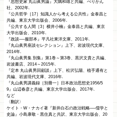
『思想史家 丸山眞男論』大隅和雄と共編、ぺりかん
社、2002年.
『公共哲学［17］知識人から考える公共性』金泰昌と
共編、東京大学出版会、2006年.
『公共する人間［3］横井小楠』金泰昌と共編、東京
大学出版会、2010年.
『政談──服部本』平凡社東洋文庫、2011年.
『丸山眞男座談セレクション』上下、岩波現代文庫、
2014年.
『丸山眞男集 別集』第1巻～第3巻、黒沢文貴と共編、
岩波書店、2014～2015年.
『定本 丸山眞男回顧談』上下、松沢弘陽、植手通有と
共編、岩波現代文庫、2016年.
『丸山眞男講義録［別冊一］日本政治思想史1956/5
9』山辺春彦と共編、東京大学出版会、2017年.
など
〈翻訳〉
ケイト・W・ナカイ著『新井白石の政治戦略──儒学と
史論』小島康敬・黒住真と共訳、東京大学出版会、20