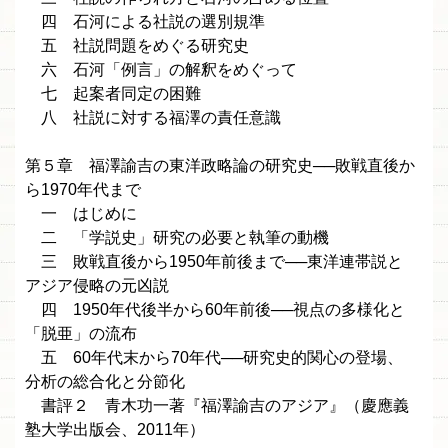
四 石河による社説の選別規準
五 社説問題をめぐる研究史
六 石河「例言」の解釈をめぐって
七 起案者同定の困難
八 社説に対する福澤の責任意識
第５章 福澤諭吉の東洋政略論の研究史──敗戦直後か
ら1970年代まで
一 はじめに
二 「学説史」研究の必要と執筆の動機
三 敗戦直後から1950年前後まで──東洋連帯説と
アジア侵略の元凶説
四 1950年代後半から60年前後──視点の多様化と
「脱亜」の流布
五 60年代末から70年代──研究史的関心の登場、
分析の総合化と分節化
書評２ 青木功一著『福澤諭吉のアジア』（慶應義
塾大学出版会、2011年）