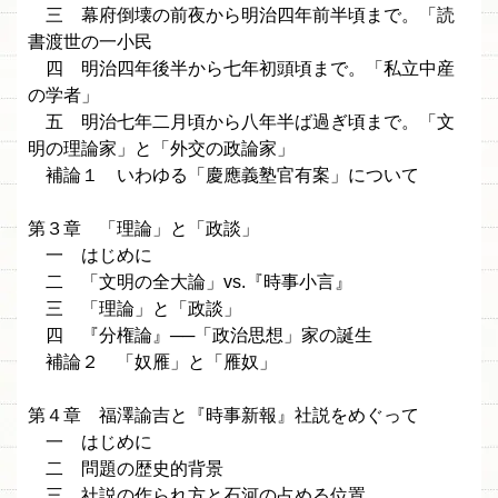
三 幕府倒壊の前夜から明治四年前半頃まで。「読
書渡世の一小民
四 明治四年後半から七年初頭頃まで。「私立中産
の学者」
五 明治七年二月頃から八年半ば過ぎ頃まで。「文
明の理論家」と「外交の政論家」
補論１ いわゆる「慶應義塾官有案」について
第３章 「理論」と「政談」
一 はじめに
二 「文明の全大論」vs.『時事小言』
三 「理論」と「政談」
四 『分権論』──「政治思想」家の誕生
補論２ 「奴雁」と「雁奴」
第４章 福澤諭吉と『時事新報』社説をめぐって
一 はじめに
二 問題の歴史的背景
三 社説の作られ方と石河の占める位置