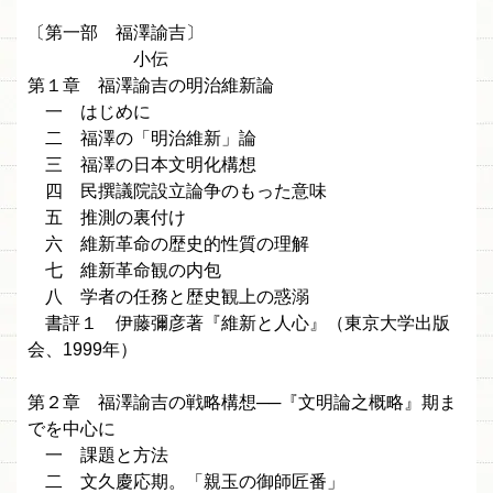
〔第一部 福澤諭吉〕
小伝
第１章 福澤諭吉の明治維新論
一 はじめに
二 福澤の「明治維新」論
三 福澤の日本文明化構想
四 民撰議院設立論争のもった意味
五 推測の裏付け
六 維新革命の歴史的性質の理解
七 維新革命観の内包
八 学者の任務と歴史観上の惑溺
書評１ 伊藤彌彦著『維新と人心』（東京大学出版
会、1999年）
第２章 福澤諭吉の戦略構想──『文明論之概略』期ま
でを中心に
一 課題と方法
二 文久慶応期。「親玉の御師匠番」