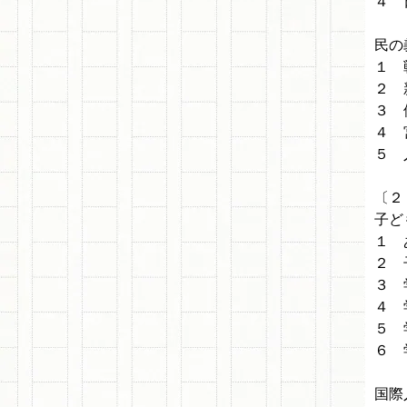
４ 
民の
１ 
２ 
３ 
４ 
５ 
〔２
子ど
１ 
２ 
３ 
４ 
５ 
６ 
国際