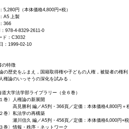
：5,280円（本体価格4,800円+税）
：A5 上製
：366
：978-4-8329-2611-0
ード：C3032
：1999-02-10
書の特徴
論の歴史をふまえ，国籍取得権や子どもの人権，被疑者の権利
人権論のいっそうの深化を試みる．
海道大学法学部ライプラリー（全６巻）
１巻〉人権論の新展開
勝利 編／A5判・366頁／定価：本体価格4,800円＋税
２巻〉私法学の再構築
信久 編／A5判・456頁／定価：本体価格6,000円+税 
３巻〉情報・秩序・ネットワーク