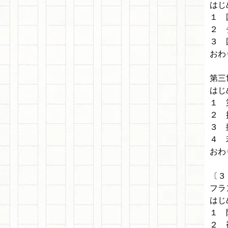
はじ
１ 
２ 
３ 
おわ
第三
はじ
１ 
２ 
３ 
４ 
おわ
〔３
フラ
はじ
１ 
２ 