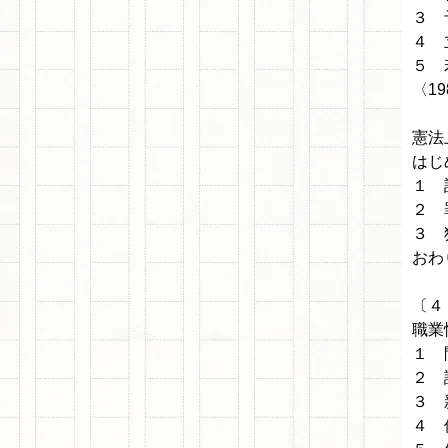
３ 
４ 
５ 
〈1
憲法
はじ
１ 
２ 
３ 
おわ
〔４
職業
１ 
２ 
３ 
４ 