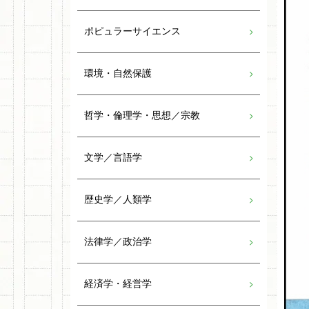
ポピュラーサイエンス
環境・自然保護
哲学・倫理学・思想／宗教
文学／言語学
歴史学／人類学
法律学／政治学
経済学・経営学