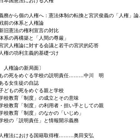
日本国憲法における人権
義務から個の人権へ：憲法体制の転換と宮沢俊義の「人権」論
戦前の体系と人権論
新旧憲法の権利宣言の対比
体系の再構築と「人間の尊厳」
宮沢人権論に対する会議と若干の宮沢的応答
人権の功利主義的基礎づけ
 人権論の新局面〕
もの死をめぐる学校の説明責任………中川 明
ある女生徒の自誌
子どもの死をめぐる親と学校
学校教育「制度」の成立とその意味
学校教育「制度」の利用者・担い手としての親
学校教育「制度」のなかの「いじめ」
学校の「説明責任」と情報開示義務
人権法における国籍取得権………奥田安弘