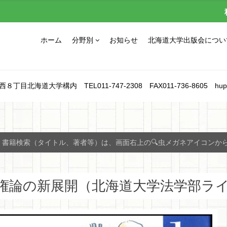
ホーム
分野別
お知らせ
北海道大学出版会につい
北海道大学構内 TEL011-747-2308 FAX011-736-8605 hupress_1
書籍検索（タイトル、著者等）は、画面右上の🔍虫メガネアイコンか
権論の新展開（北海道大学法学部ライ