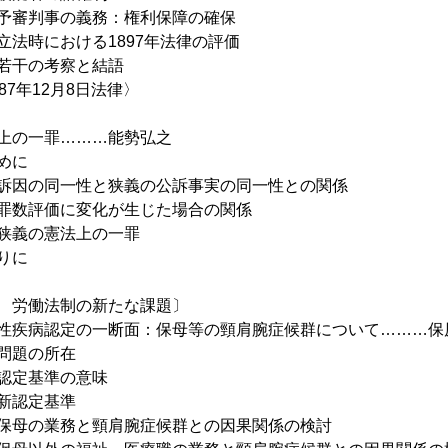
予審判事の義務：権利保障の確保
立法時における1897年法律の評価
若干の考察と結語
987年12月8日法律〉
上の一罪………能勢弘之
めに
訴因の同一性と狭義の公訴事実の同一性との関係
罪数評価に変化が生じた場合の関係
狭義の憲法上の一罪
りに
 労働法制の新たな課題〕
性疾病認定の一断面：保母等の頸肩腕症候群について………保
問題の所在
認定基準の意味
新認定基準
保母の業務と頸肩腕症候群との因果関係の検討