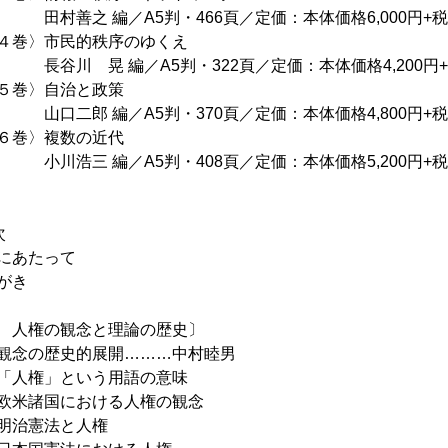
善之 編／A5判・466頁／定価：本体価格6,000円+税 
４巻〉市民的秩序のゆくえ
川 晃 編／A5判・322頁／定価：本体価格4,200円+税
５巻〉自治と政策
二郎 編／A5判・370頁／定価：本体価格4,800円+税 
６巻〉複数の近代
浩三 編／A5判・408頁／定価：本体価格5,200円+税 
次
にあたって
がき
 人権の観念と理論の歴史〕
観念の歴史的展開………中村睦男
「人権」という用語の意味
欧米諸国における人権の観念
明治憲法と人権