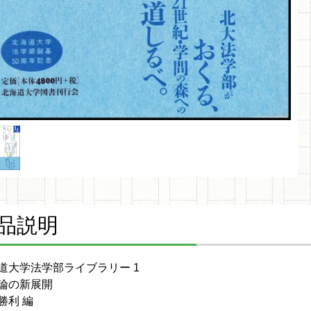
品説明
道大学法学部ライブラリー 1
論の新展開
勝利 編