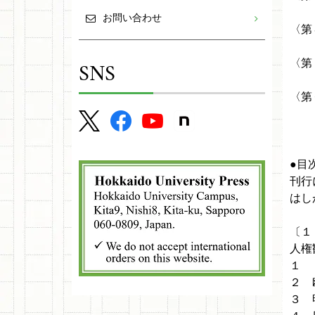
田村
お問い合わせ
〈第
長谷
SNS
〈第
山口
〈第
小川
●目
刊行
はし
〔１
人権
１ 
２ 
３ 