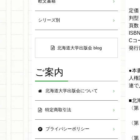
欧文書籍
定価
判型
シリーズ別
頁数
ISBN
Cコ
北海道大学出版会 blog
発行日
ご案内
●本
人権
連で
北海道大学出版会について
■北
〈第
特定商取引法
高見
〈第
プライバシーポリシー
瀬川
〈第