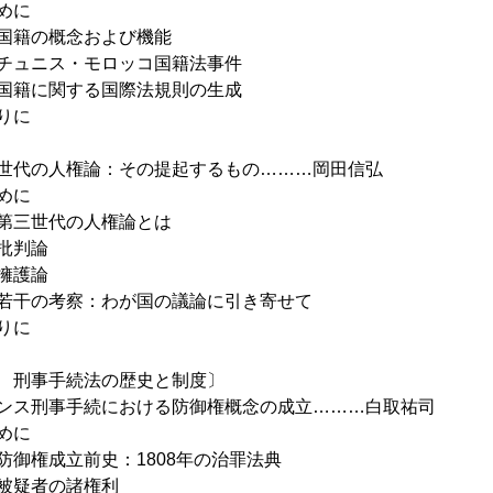
めに
国籍の概念および機能
チュニス・モロッコ国籍法事件
国籍に関する国際法規則の生成
りに
世代の人権論：その提起するもの………岡田信弘
めに
第三世代の人権論とは
批判論
擁護論
若干の考察：わが国の議論に引き寄せて
りに
 刑事手続法の歴史と制度〕
ンス刑事手続における防御権概念の成立………白取祐司
めに
防御権成立前史：1808年の治罪法典
被疑者の諸権利