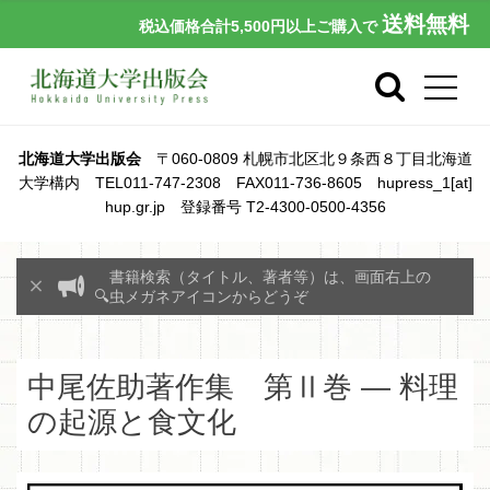
送料無料
税込価格合計5,500円以上ご購入で
北海道大学出版会
〒060-0809 札幌市北区北９条西８丁目北海道
大学構内 TEL011-747-2308 FAX011-736-8605 hupress_1[at]
hup.gr.jp 登録番号 T2-4300-0500-4356
書籍検索（タイトル、著者等）は、画面右上の
🔍虫メガネアイコンからどうぞ
中尾佐助著作集 第Ⅱ巻 ― 料理
の起源と食文化