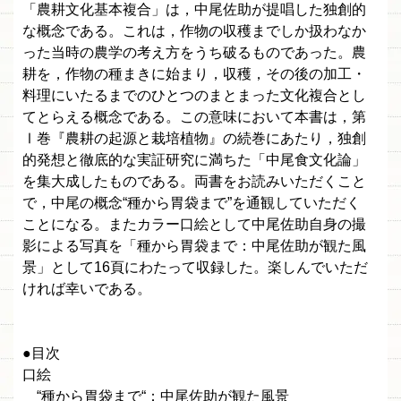
「農耕文化基本複合」は，中尾佐助が提唱した独創的
な概念である。これは，作物の収穫までしか扱わなか
った当時の農学の考え方をうち破るものであった。農
耕を，作物の種まきに始まり，収穫，その後の加工・
料理にいたるまでのひとつのまとまった文化複合とし
てとらえる概念である。この意味において本書は，第
Ⅰ巻『農耕の起源と栽培植物』の続巻にあたり，独創
的発想と徹底的な実証研究に満ちた「中尾食文化論」
を集大成したものである。両書をお読みいただくこと
で，中尾の概念“種から胃袋まで”を通観していただく
ことになる。またカラー口絵として中尾佐助自身の撮
影による写真を「種から胃袋まで：中尾佐助が観た風
景」として16頁にわたって収録した。楽しんでいただ
ければ幸いである。
●目次
口絵
“種から胃袋まで“：中尾佐助が観た風景