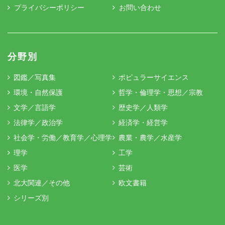
プライバシーポリシー
お問い合わせ
分野別
図鑑／写真集
ポピュラーサイエンス
環境・自然保護
哲学・倫理学・思想／宗教
文学／言語学
歴史学／人類学
法律学／政治学
経済学・経営学
社会学・労働／教育学／心理学
農業・農学／水産学
理学
工学
医学
芸術
北大関連／その他
欧文書籍
シリーズ別