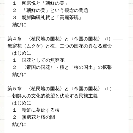
１ 柳宗悦と「朝鮮の美」
２ 「朝鮮の美」という観念の問題
３ 朝鮮陶磁礼賛と「高麗茶碗」
結びに
第４章 〈植民地の国花〉と〈帝国の国花〉（I）――
無窮花（ムクゲ）と桜、二つの国花の異なる運命
はじめに
１ 国花としての無窮花
２ 〈帝国の国花〉・桜と「桜の国土」の拡張
結びに
第５章 〈植民地の国花〉と〈帝国の国花〉（II）―
―朝鮮人の文化的欲望と伏流する民族主義
はじめに
１ 朝鮮に蔓延する桜
２ 無窮花と桜の間
結びに