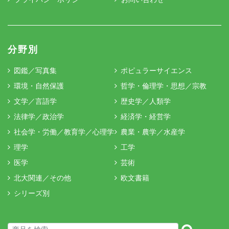
分野別
図鑑／写真集
ポピュラーサイエンス
環境・自然保護
哲学・倫理学・思想／宗教
文学／言語学
歴史学／人類学
法律学／政治学
経済学・経営学
社会学・労働／教育学／心理学
農業・農学／水産学
理学
工学
医学
芸術
北大関連／その他
欧文書籍
シリーズ別