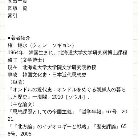
初出一覧
図版一覧
索引
●著者紹介
権 錫永（クォン ソギョン）
1964年 韓国生まれ。北海道大学文学研究科博士課程
修了（文学博士）
現在 北海道大学大学院文学研究院教授
専攻 韓国文化史・日本近代思想史
〈単著〉
『オンドルの近代史：オンドルをめぐる朝鮮人の暮ら
しと歴史』一潮閣、2010［ソウル］.
〈主な論文〉
「思想課題としての帝国主義」『哲学年報』67号、20
21.
「『北方論』のイデオロギーと戦略」『歴史評論』65
8号、2005.