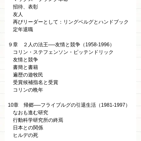
招待、表彰
友人
再びリーダーとして：リングベルグとハンドブック
定年退職
９章 ２人の法王──友情と競争（1958-1996）
コリン・ステフェンソン・ピッテンドリック
友情と競争
書簡と書籍
遍歴の遊牧民
受賞候補指名と受賞
コリンの晩年
10章 帰郷──フライブルグの引退生活（1981-1997）
なおも進む研究
行動科学研究所の終焉
日本との関係
ヒルデの死