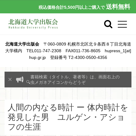
送料無料
税込価格合計5,500円以上ご購入で
北海道大学出版会
〒060-0809 札幌市北区北９条西８丁目北海道
大学構内 TEL011-747-2308 FAX011-736-8605 hupress_1[at]
hup.gr.jp 登録番号 T2-4300-0500-4356
書籍検索（タイトル、著者等）は、画面右上の
🔍虫メガネアイコンからどうぞ
人間の内なる時計 ー 体内時計を
発見した男 ユルゲン・アショ
フの生涯