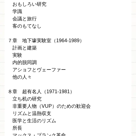
おもしろい研究
学識
会議と旅行
客のもてなし
７章 地下壕実験室（1964-1989）
計画と建築
実験
内的脱同調
アショフとヴェーファー
他の人々
８章 超有名人（1971-1981）
立ち机の研究
非重要人物（VUP）のための歓迎会
リズムと温熱収支
医学と生活のリズム
所長
マックス・プランク革命