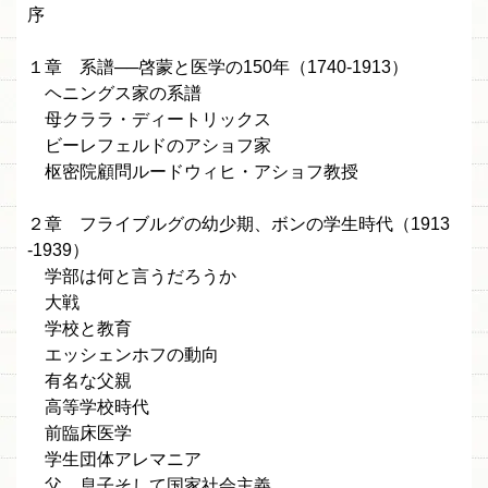
序
１章 系譜──啓蒙と医学の150年（1740-1913）
ヘニングス家の系譜
母クララ・ディートリックス
ビーレフェルドのアショフ家
枢密院顧問ルードウィヒ・アショフ教授
２章 フライブルグの幼少期、ボンの学生時代（1913
-1939）
学部は何と言うだろうか
大戦
学校と教育
エッシェンホフの動向
有名な父親
高等学校時代
前臨床医学
学生団体アレマニア
父、息子そして国家社会主義