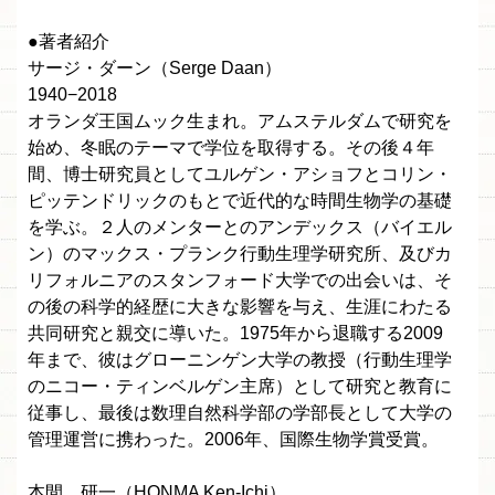
●著者紹介
サージ・ダーン（Serge Daan）
1940−2018
オランダ王国ムック生まれ。アムステルダムで研究を
始め、冬眠のテーマで学位を取得する。その後４年
間、博士研究員としてユルゲン・アショフとコリン・
ピッテンドリックのもとで近代的な時間生物学の基礎
を学ぶ。２人のメンターとのアンデックス（バイエル
ン）のマックス・プランク行動生理学研究所、及びカ
リフォルニアのスタンフォード大学での出会いは、そ
の後の科学的経歴に大きな影響を与え、生涯にわたる
共同研究と親交に導いた。1975年から退職する2009
年まで、彼はグローニンゲン大学の教授（行動生理学
のニコー・ティンベルゲン主席）として研究と教育に
従事し、最後は数理自然科学部の学部長として大学の
管理運営に携わった。2006年、国際生物学賞受賞。
本間 研一（HONMA Ken-Ichi）