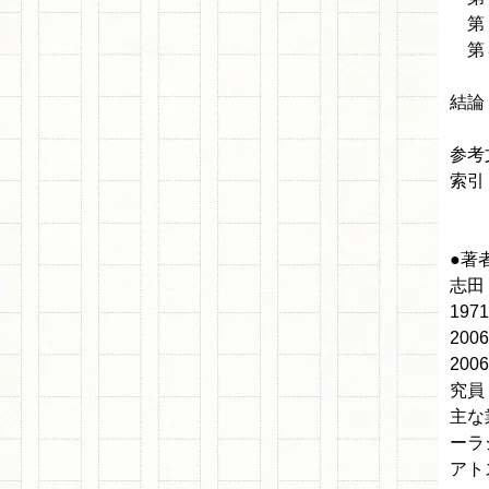
第７
第８
結論
参考
索引
●著
志田
19
20
20
究員
主な
ーラ
アト