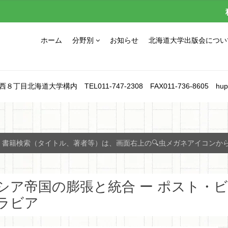
ホーム
分野別
お知らせ
北海道大学出版会につい
北海道大学構内 TEL011-747-2308 FAX011-736-8605 hupress_1
書籍検索（タイトル、著者等）は、画面右上の🔍虫メガネアイコンか
シア帝国の膨張と統合 ー ポスト・
ラビア