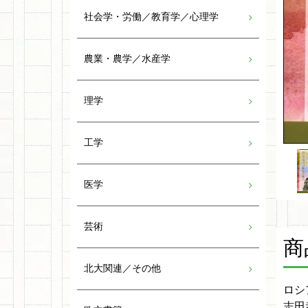
社会学・労働／教育学／心理学
農業・農学／水産学
理学
工学
医学
芸術
商
北大関連／その他
ロシ
志田