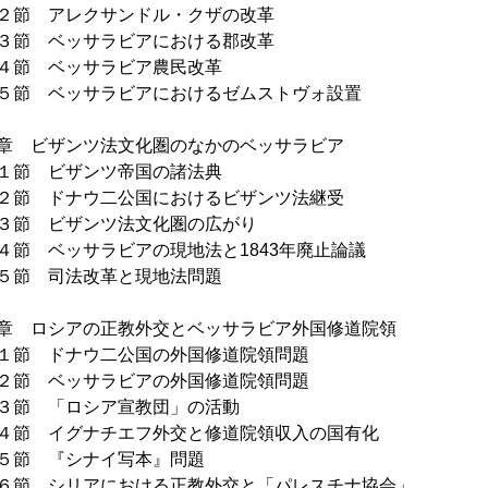
節 アレクサンドル・クザの改革
節 ベッサラビアにおける郡改革
節 ベッサラビア農民改革
節 ベッサラビアにおけるゼムストヴォ設置
章 ビザンツ法文化圏のなかのベッサラビア
節 ビザンツ帝国の諸法典
節 ドナウ二公国におけるビザンツ法継受
節 ビザンツ法文化圏の広がり
節 ベッサラビアの現地法と1843年廃止論議
節 司法改革と現地法問題
章 ロシアの正教外交とベッサラビア外国修道院領
節 ドナウ二公国の外国修道院領問題
節 ベッサラビアの外国修道院領問題
節 「ロシア宣教団」の活動
節 イグナチエフ外交と修道院領収入の国有化
節 『シナイ写本』問題
節 シリアにおける正教外交と「パレスチナ協会」