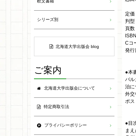
欧文書籍
定価
シリーズ別
判型
頁数
ISBN
Cコ
北海道大学出版会 blog
発行日
ご案内
●本
バル
治に
北海道大学出版会について
外交
ポス
特定商取引法
●目
プライバシーポリシー
まえ