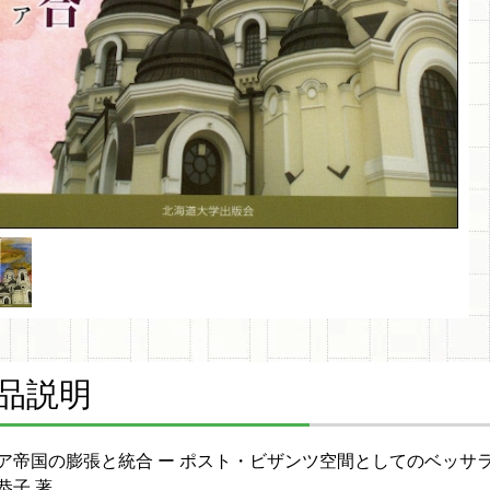
品説明
ア帝国の膨張と統合 ー ポスト・ビザンツ空間としてのベッサ
恭子 著