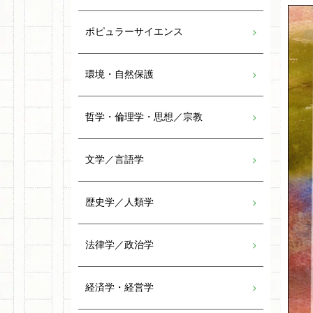
ポピュラーサイエンス
環境・自然保護
哲学・倫理学・思想／宗教
文学／言語学
歴史学／人類学
法律学／政治学
経済学・経営学