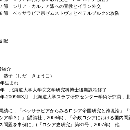
節 シリア・カルデア派への宣教とイラン外交
節 ベッサラビア県ゼムストヴォとペテルブルクの攻防
文献
者紹介
 恭子（しだ きょうこ）
71年生まれ
06年 北海道大学大学院文学研究科博士後期課程修了
06年-2009年3月 北海道大学スラブ研究センター学術研究員
業績に，「ベッサラビアからみるロシア帝国研究と跨境論」『
シア学３）』(講談社，2008年)，「帝政ロシアにおける国内
ス問題を事例に」(『ロシア史研究』第81号，2007年) 他