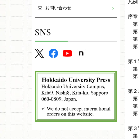
凡例
お問い合わせ
序章
第１
SNS
第２
第
第４
第１
第１
第２
第２
第１
第２
第３
第３
第１