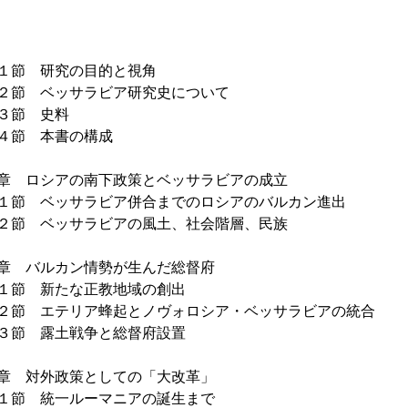
節 研究の目的と視角
節 ベッサラビア研究史について
３節 史料
節 本書の構成
章 ロシアの南下政策とベッサラビアの成立
節 ベッサラビア併合までのロシアのバルカン進出
節 ベッサラビアの風土、社会階層、民族
章 バルカン情勢が生んだ総督府
節 新たな正教地域の創出
節 エテリア蜂起とノヴォロシア・ベッサラビアの統合
節 露土戦争と総督府設置
章 対外政策としての「大改革」
節 統一ルーマニアの誕生まで