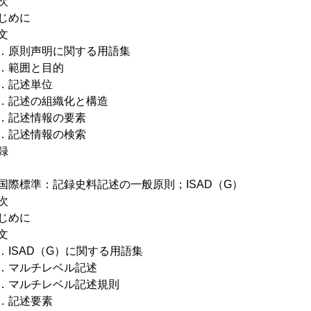
次
じめに
文
原則声明に関する用語集
．範囲と目的
．記述単位
記述の組織化と構造
記述情報の要素
記述情報の検索
録
国際標準：記録史料記述の一般原則；ISAD（G）
次
じめに
文
ISAD（G）に関する用語集
マルチレベル記述
マルチレベル記述規則
．記述要素