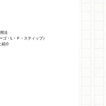
活用法
ティッブ）
と紹介