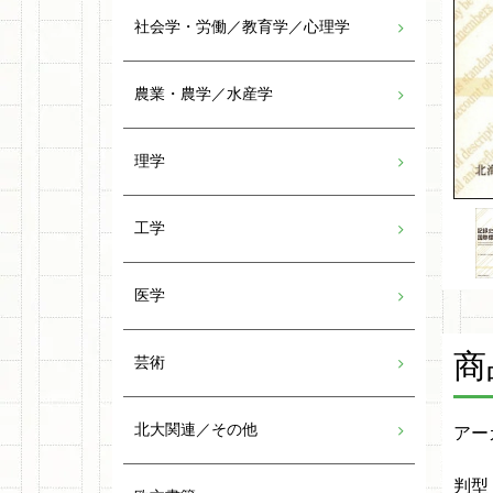
社会学・労働／教育学／心理学
農業・農学／水産学
理学
工学
医学
商
芸術
北大関連／その他
アー
判型：