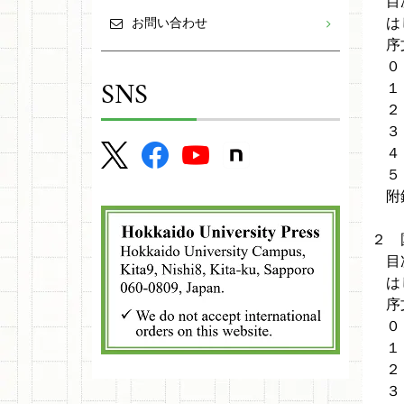
目
は
お問い合わせ
序
０．
SNS
１
２
３．
４．
５．
附
２ 
目
は
序
０．
１．
２．
３