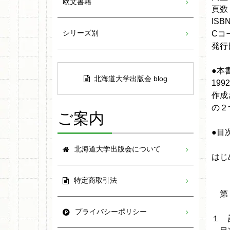
欧文書籍
頁数：
ISBN
シリーズ別
Cコー
発行日
●本
北海道大学出版会 blog
199
作成
の２
ご案内
●目
北海道大学出版会について
はじ
特定商取引法
第１
プライバシーポリシー
１ 