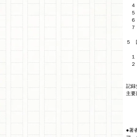
４．
５．
６．
７．
５ 
１．
２．
記録
主要
●著