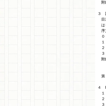
附
３ 
目
は
序
０．
１．
２．
３．
附
第２
４ 
１．
２．
３．