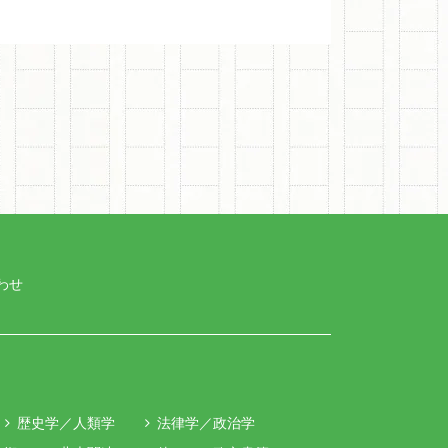
わせ
歴史学／人類学
法律学／政治学