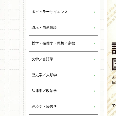
ポピュラーサイエンス
環境・自然保護
哲学・倫理学・思想／宗教
文学／言語学
歴史学／人類学
法律学／政治学
経済学・経営学