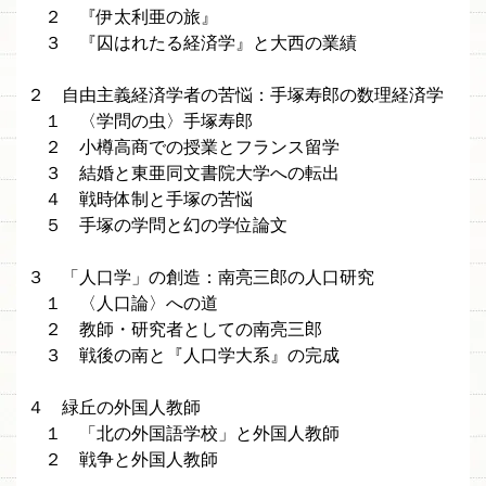
２ 『伊太利亜の旅』
３ 『囚はれたる経済学』と大西の業績
２ 自由主義経済学者の苦悩：手塚寿郎の数理経済学
１ 〈学問の虫〉手塚寿郎
２ 小樽高商での授業とフランス留学
３ 結婚と東亜同文書院大学への転出
４ 戦時体制と手塚の苦悩
５ 手塚の学問と幻の学位論文
３ 「人口学」の創造：南亮三郎の人口研究
１ 〈人口論〉への道
２ 教師・研究者としての南亮三郎
３ 戦後の南と『人口学大系』の完成
４ 緑丘の外国人教師
１ 「北の外国語学校」と外国人教師
２ 戦争と外国人教師