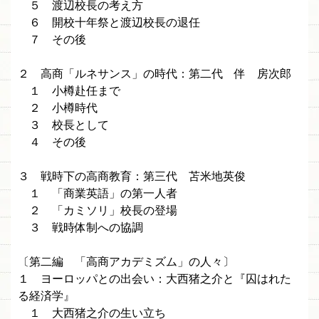
５ 渡辺校長の考え方
６ 開校十年祭と渡辺校長の退任
７ その後
２ 高商「ルネサンス」の時代：第二代 伴 房次郎
１ 小樽赴任まで
２ 小樽時代
３ 校長として
４ その後
３ 戦時下の高商教育：第三代 苫米地英俊
１ 「商業英語」の第一人者
２ 「カミソリ」校長の登場
３ 戦時体制への協調
〔第二編 「高商アカデミズム」の人々〕
１ ヨーロッパとの出会い：大西猪之介と『囚はれた
る経済学』
１ 大西猪之介の生い立ち