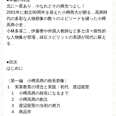
北に一星あり．小なれどその輝光つよし！
2001年に創立90周年を迎えた小樽商大が贈る，高商時
代の多彩な人物群像の数々のエピソードを綴った小樽
高商小史．
小林多喜二，伊藤整や外国人教師など多士済々個性的
な人物像が登場，緑丘スピリットの系譜が現代に蘇え
る．
●目次
はじめに
〔第一編 小樽高商の校長群像〕
１ 実業教育の理念と実践：初代 渡辺龍聖
１ 小樽高商の校長になるまで
２ 小樽高商の創立
３ 渡辺龍聖の当初の努力
４ 商品学