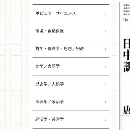
ポピュラーサイエンス
環境・自然保護
哲学・倫理学・思想／宗教
文学／言語学
歴史学／人類学
法律学／政治学
経済学・経営学