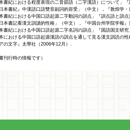
本書紀における程度表現の二音節語（二字漢語）について」『訓
日本書紀』中漢語口語雙音副詞的容受」（中文），『敦煌学・日本
本書紀における中国口語起源二字動詞の訓点」『訓点語と訓点資
日本書記看漢文訓讀的性格」（中文），『中国台州学院学報』第
本書紀における中国口語起源二字名詞の訓点」『国語国文研究』第
本における中国口語起源漢語の訓点を通して見る漢文訓読の性
アの文字』太學社（2006年12月）.
書刊行時の情報です）