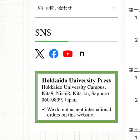
お問い合わせ
第一
１ 
1-
SNS
1-
２ 
2-
2-
第二
１ 
1-
1
２ 
2-
2-
第三
１ 