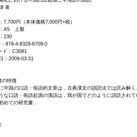
煒 著
：7,700円（本体価格7,000円+税）
：A5 上製
：230
：978-4-8329-6709-0
ード：C3081
：2009-03-31
書の特徴
に中国の口語・俗語的文章は，古典漢文の訓読法では読み解く
うな口語・俗語起源の漢語は，我が国でどのように訓読されて
初めての研究書．
次