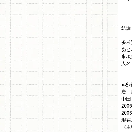
2-
2-
結論
参考
あと
事項
人名
●著
唐 
中国
20
20
現在
〈主