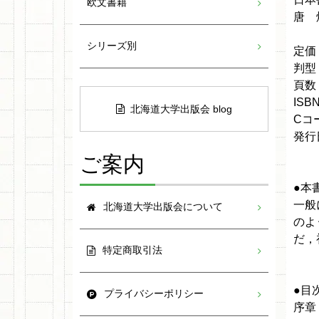
欧文書籍
唐 
シリーズ別
定価
判型
頁数
ISBN
北海道大学出版会 blog
Cコ
発行日
ご案内
●本
一般
北海道大学出版会について
のよ
だ，
特定商取引法
●目
プライバシーポリシー
序章