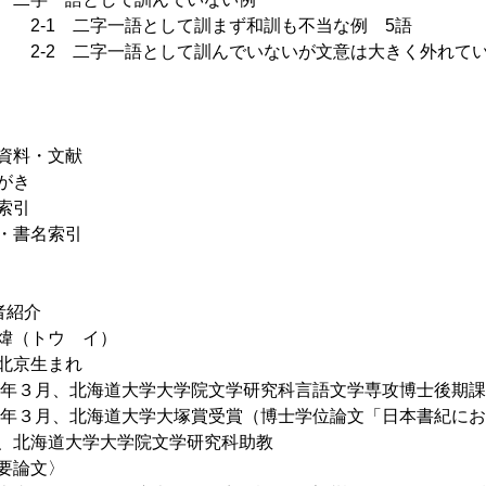
1 二字一語として訓まず和訓も不当な例 5語
2 二字一語として訓んでいないが文意は大きく外れてい
資料・文献
がき
索引
・書名索引
者紹介
煒（トウ イ）
北京生まれ
06年３月、北海道大学大学院文学研究科言語文学専攻博士後期
06年３月、北海道大学大塚賞受賞（博士学位論文「日本書紀に
、北海道大学大学院文学研究科助教
要論文〉