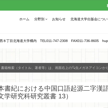
ホーム
分野別
お知らせ
北海道大学出版会につい
北海道大学構内 TEL011-747-2308 FAX011-736-8605 hupress_1
書籍検索（タイトル、著者等）は、画面右上の🔍虫メガネアイコンか
本書紀における中国口語起源二字漢
文学研究科研究叢書 13）