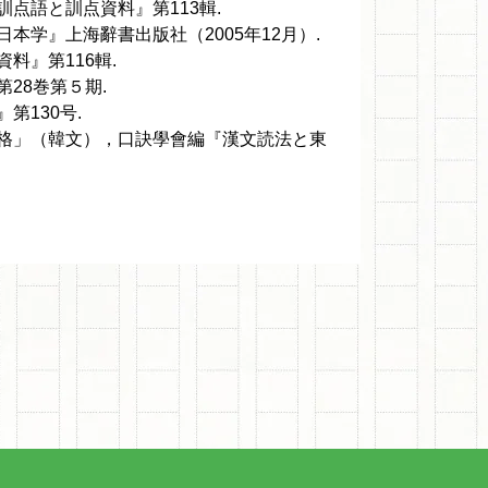
点語と訓点資料』第113輯.
学』上海辭書出版社（2005年12月）.
料』第116輯.
28巻第５期.
130号.
格」（韓文），口訣學會編『漢文読法と東