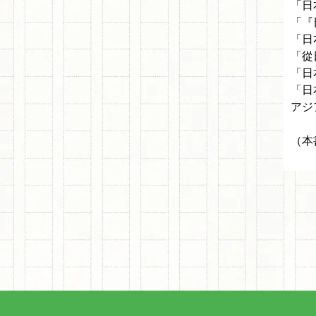
「日
「『
「日
「從
「日
「日
アジ
（本