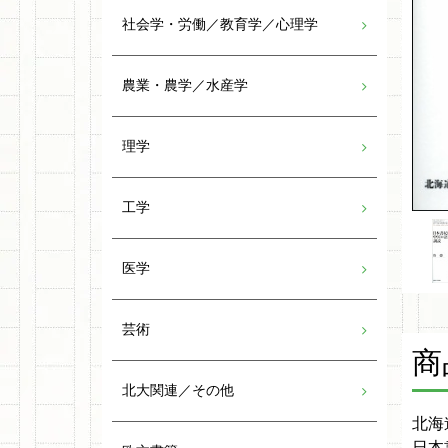
社会学・労働／教育学／心理学
農業・農学／水産学
理学
工学
医学
芸術
商
北大関連／その他
北海
日本