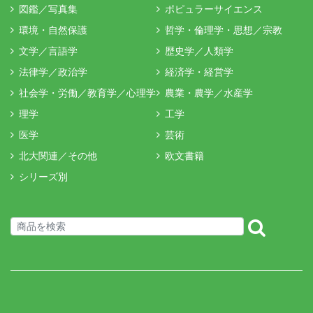
図鑑／写真集
ポピュラーサイエンス
環境・自然保護
哲学・倫理学・思想／宗教
文学／言語学
歴史学／人類学
法律学／政治学
経済学・経営学
社会学・労働／教育学／心理学
農業・農学／水産学
理学
工学
医学
芸術
北大関連／その他
欧文書籍
シリーズ別