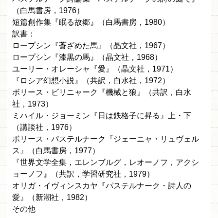
（白馬書房，1976）
短篇創作集『眠る故郷』（白馬書房，1980）
訳書：
ロープシン『蒼ざめた馬』（晶文社，1967）
ロープシン『漆黒の馬』（晶文社，1968）
ユーリー・オレーシャ『愛』（晶文社，1971）
『ロシア幻想小説』（共訳，白水社，1972）
ボリース・ビリニャーク『機械と狼』（共訳，白水
社，1973）
ミハイル・ジョーミン『日は鉄格子に昇る』上・下
（講談社，1976）
ボリース・パステルナーク『ジェーニャ・リュヴェル
ス』（白馬書房，1977）
『世界文学全集，エレンブルグ，レオーノフ，アクシ
ョーノフ』（共訳，学習研究社，1979）
オリガ・イヴィンスカヤ『パステルナーク・詩人の
愛』（新潮社，1982）
その他