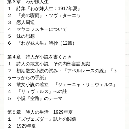
第３章 わが妹人生
１ 詩集『わが妹人生：1917年夏』
２ 『光の驟雨』・ツヴェターエワ
３ 恋人周辺
４ マヤコフスキーについて
５ 妹の思想
６ 『わが妹人生』詩抄（12篇）
第４章 詩人が小説を書くとき
１ 詩人の散文小説：その内部言語意識
２ 初期散文小説の試み：『アペルレースの線』『ト
ゥーラからの手紙』
３ 散文小説の確立：『ジェーニャ・リュヴェルス』
４ 『リュヴェルス』への註
５ 小説『空路』のテーマ
第５章 詩人の生活：1929年夏
１ 『ズヴェズダー』誌との関係
２ 1929年夏