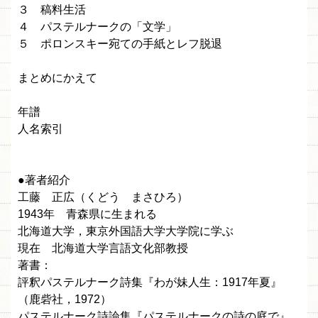
３ 稿料生活
４ パステルナークの「文学」
５ ポロンスキー宛ての手紙とレフ脱退
まとめにかえて
年譜
人名索引
●著者紹介
工藤 正広（くどう まさひろ）
1943年 青森県に生まれる
北海道大学，東京外国語大学大学院に学ぶ
現在 北海道大学言語文化部教授
著書：
評釈パステルナーク詩集『わが妹人生：1917年夏』
（鹿砦社，1972）
パステルナーク詩論集『パステルナークの詩の庭で』