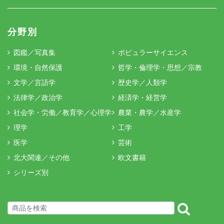
分野別
図鑑／写真集
ポピュラーサイエンス
環境・自然保護
哲学・倫理学・思想／宗教
文学／言語学
歴史学／人類学
法律学／政治学
経済学・経営学
社会学・労働／教育学／心理学
農業・農学／水産学
理学
工学
医学
芸術
北大関連／その他
欧文書籍
シリーズ別