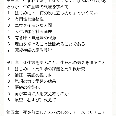
第三章 生まれて愛して死んでゆく、なんの不服があ
ろうか：生の意味の根底を求めて
１ はじめに：「何の役に立つのか」という問い
２ 有用性と道徳性
３ エウダイモンな人間
４ 人生理想と社会倫理
５ 有意味・無意味の根源
６ 理由を挙げることは貶めることである
７ 死後存続の宗教教説
第四章 死生観を学ぶこと、生死への勇気を得ること
１ はじめに：死生学の課題と死生観研究
２ 論証・実証の難しさ
３ 思想の力：学習の効果
４ 医療の全能化
５ 何が本当に人を支え救うのか
６ 展望：むすびに代えて
第五章 死を前にした人への心のケア：スピリチュア