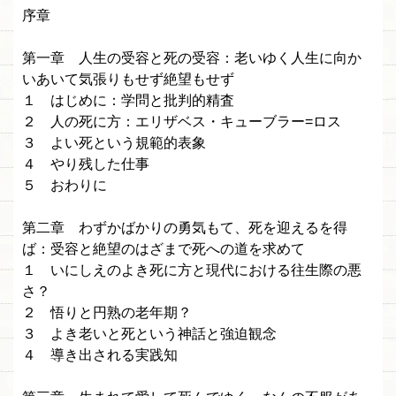
序章
第一章 人生の受容と死の受容：老いゆく人生に向か
いあいて気張りもせず絶望もせず
１ はじめに：学問と批判的精査
２ 人の死に方：エリザベス・キューブラー=ロス
３ よい死という規範的表象
４ やり残した仕事
５ おわりに
第二章 わずかばかりの勇気もて、死を迎えるを得
ば：受容と絶望のはざまで死への道を求めて
１ いにしえのよき死に方と現代における往生際の悪
さ？
２ 悟りと円熟の老年期？
３ よき老いと死という神話と強迫観念
４ 導き出される実践知