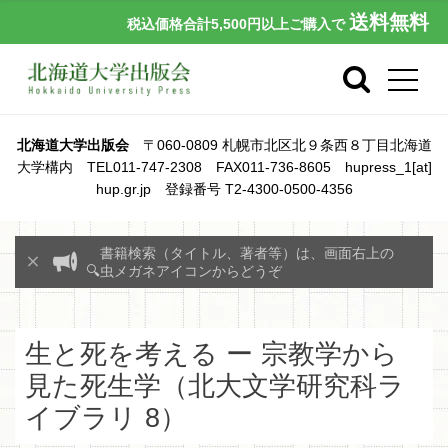
送料無料
税込価格合計5,500円以上ご購入で
北海道大学出版会
〒060-0809 札幌市北区北９条西８丁目北海道
大学構内 TEL011-747-2308 FAX011-736-8605 hupress_1[at]
hup.gr.jp 登録番号 T2-4300-0500-4356
書籍検索（タイトル、著者等）は、画面右上の
🔍虫メガネアイコンからどうぞ
生と死を考える ー 宗教学から
見た死生学（北大文学研究科ラ
イブラリ 8）