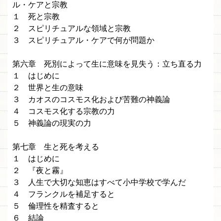
ル・ケアと宗教
１ 死と宗教
２ スピリチュアルな領域と宗教
３ スピリチュアル・ケアで何が問題か
第六章 死別によって生に意味を見失う：立ち直る力
１ はじめに
２ 世界と生の意味
３ カオスのコスモス化および苦難の神義論
４ コスモス化する宗教の力
５ 神義論の現実の力
第七章 生と死を考える
１ はじめに
２ 『夜と霧』
３ 人生で大切な知恵はすべて小中学校で学んだ
４ フランクルを補足すると
５ 倫理性を精査すると
６ 結論