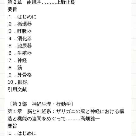
第２章 組織学………上野正樹
要旨
１．はじめに
２．循環器
３．呼吸器
４．消化器
５．泌尿器
６．生殖器
７．神経
８．筋
９．外骨格
10．眼球
引用文献
〔第３部 神経生理・行動学〕
第１章 脳と神経系：ザリガニの脳と神経における構
造と機能の連関をめぐって………高畑雅一
要旨
１．はじめに