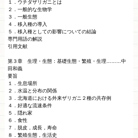
１．ウチダザリガニとは
２．一般的な生物学
３．一般生態
４．移入種の導入
５．移入種としての影響についての結論
専門用語の解説
引用文献
第３章 生理・生態：基礎生態・繁殖・生理………中
田和義
要旨
１．生息場所
２．水温と分布の関係
３．北海道における外来ザリガニ２種の共存例
４．好適な流速条件
５．隠れ家
６．食性
７．脱皮，成長，寿命
８．繁殖生態，生活史