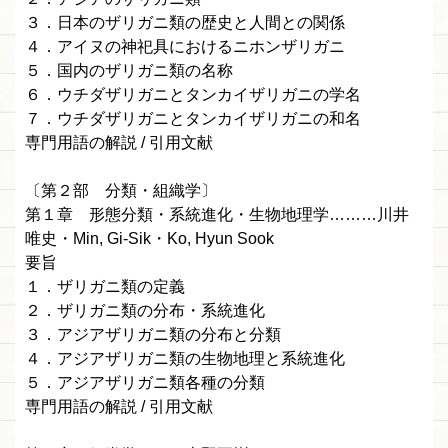
３．日本のザリガニ類の歴史と人間との関係
４．アイヌの神祀具におけるニホンザリガニ
５．国内のザリガニ類の名称
６．ウチダザリガニとタンカイザリガニの学名
７．ウチダザリガニとタンカイザリガニの和名
専門用語の解説 / 引用文献
〔第２部 分類・組織学〕
第１章 形態分類・系統進化・生物地理学………川井
唯史・Min, Gi-Sik・Ko, Hyun Sook
要旨
１．ザリガニ類の定義
２．ザリガニ類の分布・系統進化
３．アジアザリガニ類の分布と分類
４．アジアザリガニ類の生物地理と系統進化
５．アジアザリガニ類各種の分類
専門用語の解説 / 引用文献