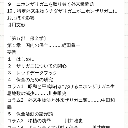
９．ニホンザリガニを取り巻く外来種問題
10．特定外来生物ウチダザリガニがニホンザリガニに
およぼす影響
引用文献
〔第５部 保全学〕
第１章 国内の保全………蛭田眞一
要旨
１．はじめに
２．ザリガニについての関心
３．レッドデータブック
４．保全のための研究
コラム1 昭和と平成時代におけるニホンザリガニ生
息地数の減少………川井唯史
コラム2 外来生物法と外来ザリガニ類………中田和
義
５．保全活動の諸形態
コラム3 移植の功罪………川井唯史
コラム4 ボランティア活動と保全………川井唯史