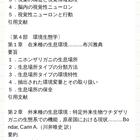
４．脳内の視覚性ニューロン
５．視覚性ニューロンと行動
引用文献
〔第４部 環境生態学〕
第１章 在来種の生息環境………布川雅典
要旨
１．ニホンザリガニの生息場所
２．生息場所タイプの分類方法
３．生息場所タイプの環境特性
４．抽出された環境変量とその取り扱い
５．生息場所の保全
引用文献
第２章 外来種の生息環境：特定外来生物ウチダザリ
ガニの生態系での機能，原産国における現状………Bo
ndar, Carin A.（川井唯史 訳）
要約