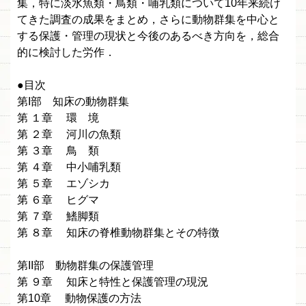
集，特に淡水魚類・鳥類・哺乳類について10年来続け
てきた調査の成果をまとめ，さらに動物群集を中心と
する保護・管理の現状と今後のあるべき方向を，総合
的に検討した労作．
●目次
第I部 知床の動物群集
第 １章 環 境
第 ２章 河川の魚類
第 ３章 鳥 類
第 ４章 中小哺乳類
第 ５章 エゾシカ
第 ６章 ヒグマ
第 ７章 鰭脚類
第 ８章 知床の脊椎動物群集とその特徴
第II部 動物群集の保護管理
第 ９章 知床と特性と保護管理の現況
第10章 動物保護の方法