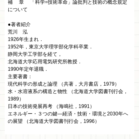
補 章 「科学=技術革命」論批判と技術の概念規定
について
●著者紹介
荒川 泓
1926年生まれ．
1952年，東京大学理学部化学科卒業．
静岡大学工学部を経て，
北海道大学応用電気研究所教授．
1990年定年退職．
主要著書：
現代科学の形成と論理 （共著，大月書店，1979）
水・水溶液系の構造と物性 （北海道大学図書刊行会，
1989）
日本の技術発展再考 （海鳴社，1991）
エネルギー・３つの鍵—経済・技術・環境と2030年へ
の展望 （北海道大学図書刊行会，1996）