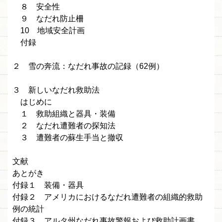
８ 安全性
９ なだれ防止柵
10 地域安全計画
付録
２ 雪の奔流：なだれ事故の記録（62例）
３ 新しいなだれ救助法
はじめに
１ 救助組織と器具・装備
２ なだれ遭難者の探知法
３ 遭難者の蘇生手当と撤収
文献
あとがき
付録１ 装備・器具
付録２ アメリカにおけるなだれ遭難者の組織的救助
例の統計
付録３ アルタ州なだれ事故警報および救助計画書