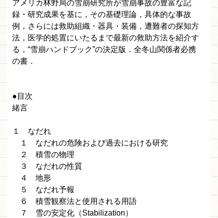
アメリカ林野局の雪崩研究所が雪崩事故の豊富な記
録・研究成果を基に，その基礎理論，具体的な事故
例，さらには救助組織・器具・装備，遭難者の探知方
法，医学的処置にいたるまで最新の救助方法を紹介す
る，“雪崩ハンドブック”の決定版．全冬山関係者必携
の書．
●目次
緒言
１ なだれ
１ なだれの危険および過去における研究
２ 積雪の物理
３ なだれの性質
４ 地形
５ なだれ予報
６ 積雪観察法と使用される用語
７ 雪の安定化（Stabilization）