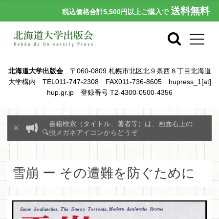
送料無料
税込価格合計5,500円以上ご購入で
北海道大学出版会
〒060-0809 札幌市北区北９条西８丁目北海道
大学構内 TEL011-747-2308 FAX011-736-8605 hupress_1[at]
hup.gr.jp 登録番号 T2-4300-0500-4356
書籍検索（タイトル、著者等）は、画面右上の
🔍虫メガネアイコンからどうぞ
雪崩 ー その遭難を防ぐために