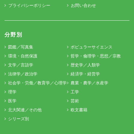
プライバシーポリシー
お問い合わせ
分野別
図鑑／写真集
ポピュラーサイエンス
環境・自然保護
哲学・倫理学・思想／宗教
文学／言語学
歴史学／人類学
法律学／政治学
経済学・経営学
社会学・労働／教育学／心理学
農業・農学／水産学
理学
工学
医学
芸術
北大関連／その他
欧文書籍
シリーズ別