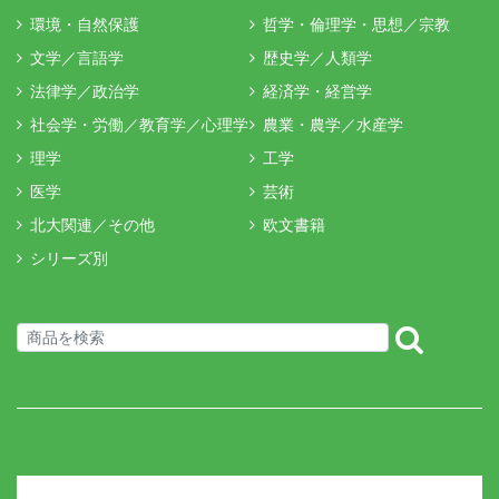
環境・自然保護
哲学・倫理学・思想／宗教
文学／言語学
歴史学／人類学
法律学／政治学
経済学・経営学
社会学・労働／教育学／心理学
農業・農学／水産学
理学
工学
医学
芸術
北大関連／その他
欧文書籍
シリーズ別