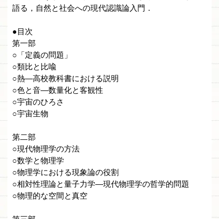
語る，自然と社会への現代認識論入門．
●目次
第一部
○「定義の問題」
○類比と比喩
○熱—高校教科書における説明
○色と音—数量化と客観性
○宇宙のひろさ
○宇宙生物
第二部
○現代物理学の方法
○数学と物理学
○物理学における現象論の役割
○相対性理論と量子力学—現代物理学の哲学的問題
○物理的な空間と真空