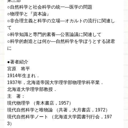
第三部
○自然科学と社会科学の統一—医学の問題
○物理学と『資本論』
○非合理主義と科学の立場—オカルトの流行に関連し
て
○科学知識と専門的素養—公害論議に関連して
○科学的創造とは何か—自然科学を学ぼうとする諸君
に
●著者紹介
宮原 将平
1914年生まれ．
1937年，北海道帝国大学理学部物理学科卒業．
北海道大学理学部教授．
主 著：
現代物理学 （青木書店，1957）
現代自然科学と唯物論 （共著，大月書店，1972）
現代自然科学ノート （北海道大学図書刊行会，197
3）