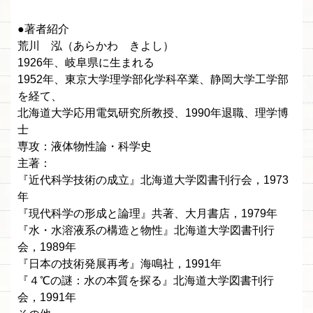
●著者紹介
荒川 泓（あらかわ きよし）
1926年、岐阜県に生まれる
1952年、東京大学理学部化学科卒業、静岡大学工学部
を経て、
北海道大学応用電気研究所教授、1990年退職、理学博
士
専攻：液体物性論・科学史
主著：
『近代科学技術の成立』北海道大学図書刊行会，1973
年
『現代科学の形成と論理』共著、大月書店，1979年
『水・水溶液系の構造と物性』北海道大学図書刊行
会，1989年
『日本の技術発展再考』海鳴社，1991年
『４℃の謎：水の本質を探る』北海道大学図書刊行
会，1991年