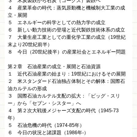
３ 木炭製鉄から石炭（コークス）製鉄へ
４ 産業革命の時代：蒸気原動機と機械制大工業の成
立・展開
５ エネルギーの科学としての熱力学の成立
６ 新しい動力技術の登場と近代製鉄技術体系の成立
７ 大量生産工業としての重化学工業の成立（19世紀
末より20世紀前半）
８ 今日（20世紀後半）の産業社会とエネルギー問題
第２章 石油産業の成立・展開と石油資源
１ 近代石油産業の始まり：19世紀におけるその展開
２ 米スタンダード石油独占体制とその解体：国際石
油カルテルの形成
３ 国際石油カルテル支配の拡大：「ビッグ・スリ
ー」から「セブン・シスター」へ
４ 第２次大戦後メジャーズ支配の時代（1945-73
年）
５ 石油危機の時代（1974-85年）
６ 今日の状況と諸課題（1986年-）