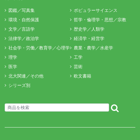
図鑑／写真集
ポピュラーサイエンス
環境・自然保護
哲学・倫理学・思想／宗教
文学／言語学
歴史学／人類学
法律学／政治学
経済学・経営学
社会学・労働／教育学／心理学
農業・農学／水産学
理学
工学
医学
芸術
北大関連／その他
欧文書籍
シリーズ別